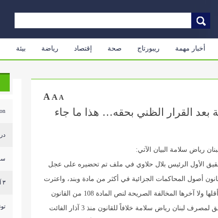
أخبار مهمة
ريبورتاج
صحة
إقتصاد
رياضة
بيئة
م
A
A
A
بعد القرار الظني بحقه… هذا ما جاء
...
درج
ن رياض سلامة البيان الآتي:
سر
حقيق الأول الرئيس بلال حلاوي في ملف تم تحضيره على عجل
نون أصول المحاكمات الجزائية في أكثر من مادة وبند، واعترت
٣ آليات للعدو وصلت الى مكان قريب من ثكنة الجيش الل...
التحقيقات فيه شوائب قانونية كثيرة وفاضحة، ليس أقلها ولا آخرها المخالفة الصريحة لنص المادة 108 من القانون
توغ
المذكور والإصرار على استمرار توقيف الحاكم السابق لمصرف لبنان رياض سلامة خلافاً للقانون منذ 3 آذار الفائت