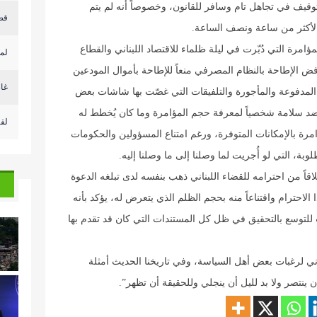
توقيف في تجاهل تام وسافر للقانون، وخصوصاً أنه لم يتم
قص
امرة التي دُبّرت في ليلة ظلماء للاقتصاد اللبناني والقطاع
لم
فض الإطاحة بالنظام المصرفي منعاً للإطاحة بأموال المودعين
غار
المدفوعة والمأجورة والتلفيقات التي غصّت بها شاشات بعض
 ضد سلامة شخصياً لمعرفة حجم المؤامرة وما كان يُخطط له
لقا
رة بالإمكانات المتوفرة، ورغم امتناع المسؤولين والحكومات
بة، التي لو أُجريت لما وصلنا إلى ما وصلنا إليه.
اً من احترامه للقضاء اللبناني ذهب بنفسه لدى تبلغه الدعوة
 الاحترام واقتناعاً منه بحجم الظلم الذي يتعرض له، يؤكد بأنه
لتوسع بالتحقيق في ظل كل المستندات التي كان قد تقدم بها
ناني لرغبات بعض أهل السياسة، وفي تاريخنا الحديث أمثلة
ينتصر ولا بد لليل أن ينجلي وللحقيقة أن تظهر”.