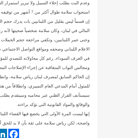
وعدم البت بطلب إخلاء السبيل ولا تبرير استمرار ال
استجواب سلامة طوال أكثر من 7 أشهر من توقيفه لأكثر من ساعة ونصف الساعة.
إن قسماً ليس بقليل من اللبنانيين بات يدرك حجم المؤ
المالي في لبنان، وكان سلامة شخصياً ضحيتها لأنه ر
وجنى عمر اللبنانيين، وتكفي مراجعة حجم الحملات 
الاعلام اللبناني وصحفه ومواقع التواصل الاجتماعي
في الغرف السوداء، رغم كل محاولاته للتصدي للمؤام
ومجالس النواب المتعاقبة عن إجراء الإصلاحات المطلو
إن الحاكم السابق لمصرف لبنان رياض سلامة، وانطلاق
للمثول أمام المدعي العام التمييزي، وانطلاقاً من هذا
سيستأنف القرار الظني عبر محاميه وسيتقدم بطلب ل
والوقائع والمواد القانونية التي تؤكد براءته.
إنها ليست المرة الأولى التي يخضع فيها القضاء اللب
واضحة، لكن رياض سلامة على ثقة بأن لا بد للحق أن 