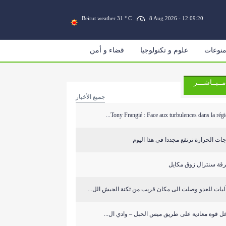
Beirut weather 31 ° C
8 Aug 2026 - 12:09:20
نوعات
علوم و تكنولوجيا
قضاء و أمن
مــبــاشـــر
جميع الأخبار
Tony Frangié : Face aux turbulences dans la région
ات الحرارة ترتفع مجددا في هذا اليوم
قة سنترال زوق مكايل
ل قوة معادية على طريق ميس الجبل – وادي ال...