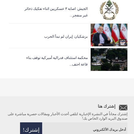
الجيش: اصابة ٣ عسكريين اثناء تفكيك ذخائر
غير منفجر...
بزشكيان: إيران لم تبدأ الحرب
‏محكمة استئناف فدرالية أميركية توقف بناء
قاعة احتف...
إشترك هنا
إشترك مجاناً في النشرة الإخبارية لتلقي أحدث الأخبار ومقالات حصرية مباشرة على
صندوق البريد الوارد الخاص بك!