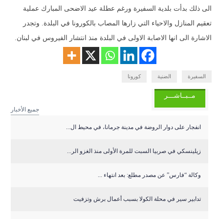
الى ذلك بدأت بلدية السفيرة ورغم عطلة عيد الاضحى المبارك عملية
تعقيم المنازل والاحياء التي زارها المصاب بالكورونا في البلدة. وتجدر
الاشارة الى انها الاصابة الاولى في البلدة منذ انتشار الفيروس في لبنان.
السفيرة
الضنية
كورونا
مــبــاشـــر
جميع الأخبار
انفجار على دوار الروضة في مدينة جرمانا، في محيط ال...
زيلينسكي في صربيا السبت للمرة الأولى منذ الغزو الر...
وكالة “فارس” عن مصدر مطلع: بعد انتهاء ...
تدابير سير في محلة الكولا بسبب أعمال برش وتزفيت