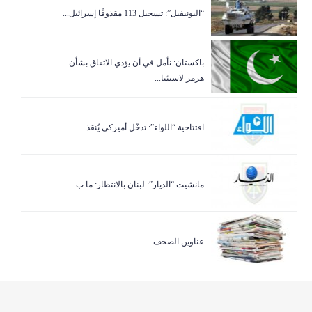
“اليونيفيل”: تسجيل 113 مقذوفًا إسرائيل...
باكستان: نأمل في أن يؤدي الاتفاق بشأن
هرمز لاستئنا...
افتتاحية “اللواء”: تدخّل أميركي يُنقذ ...
مانشيت “الديار”: لبنان بالانتظار: ما ب...
عناوين الصحف