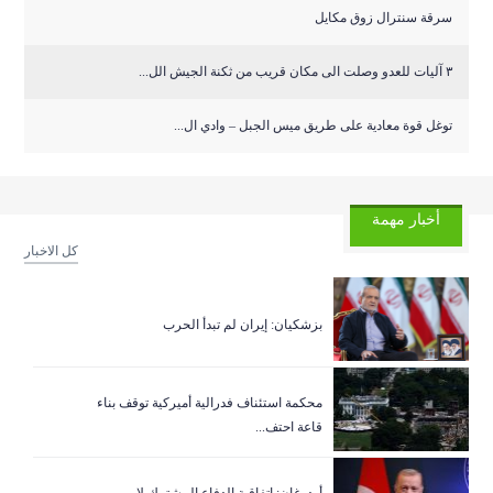
سرقة سنترال زوق مكايل
٣ آليات للعدو وصلت الى مكان قريب من ثكنة الجيش الل...
توغل قوة معادية على طريق ميس الجبل – وادي ال...
أخبار مهمة
كل الاخبار
بزشكيان: إيران لم تبدأ الحرب
‏محكمة استئناف فدرالية أميركية توقف بناء
قاعة احتف...
أردوغان: اتفاقية الدفاع المشترك لا