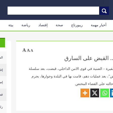
أخبار مهمة
ريبورتاج
صحة
إقتصاد
رياضة
بيئة
م
A
A
A
 القبض على السارق
الط
لسفيرة – الضنية في قوى الامن الداخلي، قبضت، بعد سلسلة
إغل
 بعد عمليات دهم، قامت بها في البلدة وجوارها، بجرم
إصابة أكث
الته على القضاء المختص.
قص
زلزال بقوة