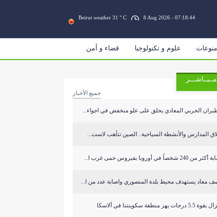
Beirut weather 31 ° C
8 Aug 2026 - 07:18:44
نوعات
علوم و تكنولوجيا
قضاء و أمن
مــبــاشـــر
جميع الأخبار
يران الحربي المعادي يحلق على علو منخفض في اجواء...
اق المدارس والأنشطة السياحية.. الصين تتأهب لاست...
ر من 240 شخصاً في أوروبا بفيروس حمى غرب ا...
ف معاد يستهدف محيط بلدة المنصوري واصابة عدد من ا...
 5.5 درجات يهز منطقة سكوينتنا في ألاسكا