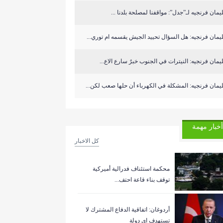
مان فرنجيه لـ”جدل”: مواقفنا لمصلحة بلدنا ...
مان فرنجيه: هل السؤال تحييد الجيش يقسمه ام توري...
مان فرنجيه: النيترات في الجنوب خبرٌ سارع الاع...
مان فرنجيه: المشكلة في الكهرباء أن حلها صعب لكن...
أخبار مهمة
كل الاخبار
‏محكمة استئناف فدرالية أميركية
توقف بناء قاعة احتف...
أردوغان: اتفاقية الدفاع المشترك لا
تستهدف اي دولة