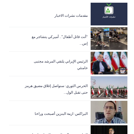
مقدمات نشرات الاخبار
“أنت قاتل أطفال”.. أميركي يتشاجر مع
إس...
الرئيس الإيراني يلتقي المرشد مجتبى
خامنئي
الحرس الثوري: سنواصل إغلاق مضيق هرمز
حتى تقبل الول...
البراكس: ازمة البنزين أصبحت وراءنا