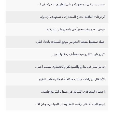
تدابير سير في المنصوريّة وعلى الطريق البحريّة في ا...
أردوغان: اتفاقية الدفاع المشترك لا تستهدف اي دولة
جيش العدو ينفذ تفجيراً في بلدة زوطر الشرقية
حملة تمشيط ينفذها العدو من موقع السماقة باتجاه اطر...
“إيروفلوت” الروسية تستأنف رحلاتها المن...
تدابير سير في بدارو والسوديكو والجعيتاوي بسبب أعما...
الأشغال: إجراءات ميدانية متكاملة لمعالجة ملف الطيو...
اعتصام لمتعاقدي اللبنانية في بعبدا تزامنًا مع جلسة...
تجمع العلماء اعلن رفضه للمفاوضات المباشرة ودان الا...