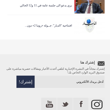
بري يدعو الى جلسة عامة في 11 و12 الحالي
افتتاحية “الديار”: جــولة «روما 2» دون...
إشترك هنا
إشترك مجاناً في النشرة الإخبارية لتلقي أحدث الأخبار ومقالات حصرية مباشرة على
صندوق البريد الوارد الخاص بك!