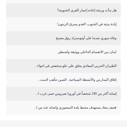
هل بدأت ورشة إعادة إعمار القرى الجنوبية؟
إبادة بيئية في الجنوب: العدو يسرق الزيتون!
وفاة سوري صدما على أوتوستراد زوق مصبح
لبنان بين الانقسام الداخلي ووثيقة واشنطن
الطيران الحربي المعادي يحلق على علو منخفض في اجواء...
إغلاق المدارس والأنشطة السياحية.. الصين تتأهب لاست...
إصابة أكثر من 240 شخصاً في أوروبا بفيروس حمى غرب ا...
قصف معاد يستهدف محيط بلدة المنصوري واصابة عدد من ا...