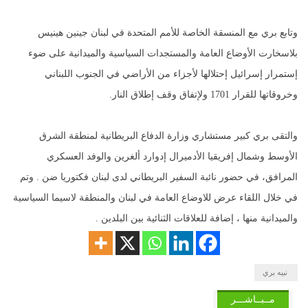
وتابع بري مع المنسقة الخاصة للأمم المتحدة في لبنان جينين هينيس
بلاسخارت الأوضاع العامة والمستجدات السياسية والميدانية على ضوء
إستمرار إسرائيل إحتلالها لأجزاء من الأراضي في الجنوب اللبناني
وخروقاتها للقرار 1701 ولإتفاق وقف إطلاق النار.
والتقى بري كبير مستشاري وزارة الدفاع البريطانية لمنطقة الشرق
الأوسط وشمال إفريقيا الأدميرال إدوارد ألغرين والوفد العسكري
المرافق، في حضور نائبة السفير البريطاني لدى لبنان فكتوريا ضن . وتم
في خلال اللقاء عرض للاوضاع العامة في لبنان والمنطقة لاسيما السياسية
والميدانية منها ، إضافة للعلاقات الثنائية بين البلدين .
​ ​نبيه بري
مــبــاشـــر