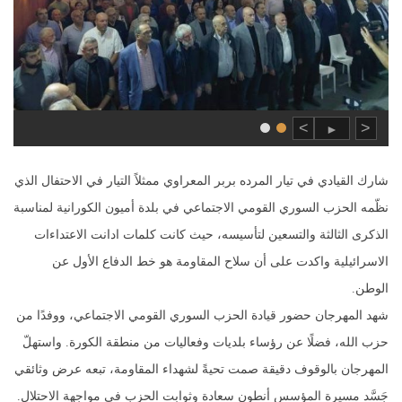
>
<
►
شارك القيادي في تيار المرده بربر المعراوي ممثلاً التيار في الاحتفال الذي
نظّمه الحزب السوري القومي الاجتماعي في بلدة أميون الكورانية لمناسبة
الذكرى الثالثة والتسعين لتأسيسه، حيث كانت كلمات ادانت الاعتداءات
الاسرائيلية واكدت على أن سلاح المقاومة هو خط الدفاع الأول عن
الوطن.
شهد المهرجان حضور قيادة الحزب السوري القومي الاجتماعي، ووفدًا من
حزب الله، فضلًا عن رؤساء بلديات وفعاليات من منطقة الكورة. واستهلّ
المهرجان بالوقوف دقيقة صمت تحيةً لشهداء المقاومة، تبعه عرض وثائقي
جَسَّد مسيرة المؤسس أنطون سعادة وثوابت الحزب في مواجهة الاحتلال.