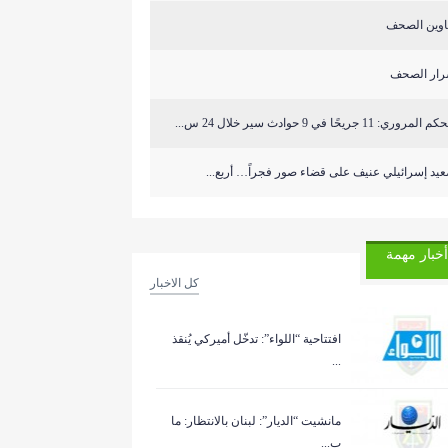
اوين الصحف
رار الصحف
المروري: 11 جريحًا في 9 حوادث سير خلال 24 س...
يد إسرائيلي عنيف على قضاء صور فجراً… أربع...
أخبار مهمة
كل الاخبار
افتتاحية “اللواء”: تدخّل أميركي يُنقذ
...
مانشيت “الديار”: لبنان بالانتظار: ما
ب...