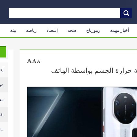
أخبار مهمة
ريبورتاج
صحة
إقتصاد
رياضة
بيئة
م
A
A
A
جة حرارة الجسم بواسطة الهاتف
إحي
دول
مف
افت
مان