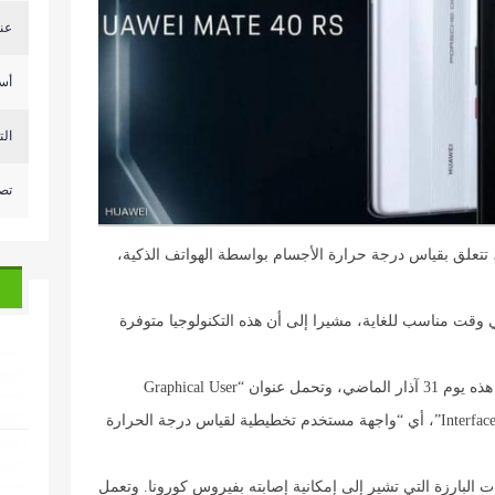
عن
أس
التحكم 
تصع
تتعلق بقياس درجة حرارة الأجسام بواسطة الهواتف الذكية،
 وقت مناسب للغاية، مشيرا إلى أن هذه التكنولوجيا متوفرة
وتقدم العملاق الصيني بطلب تسجيل براءة الاختراع هذه يوم 31 آذار الماضي، وتحمل عنوان “Graphical User
Interface for Temperature Measurement and Display Results”، أي “واجهة مستخدم تخطيطية لقياس درجة الحرارة
البارزة التي تشير إلى إمكانية إصابته بفيروس كورونا. وتعمل