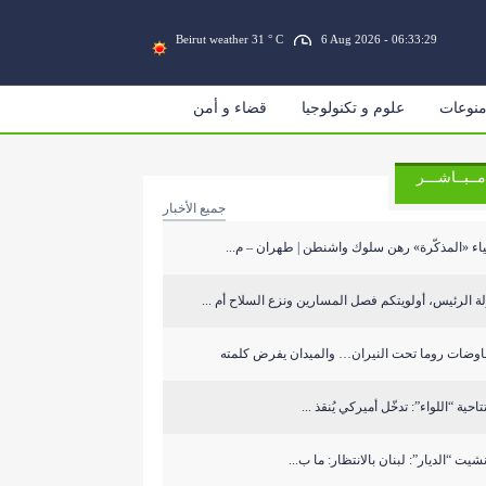
Beirut weather 31 ° C
6 Aug 2026 - 06:33:30
نوعات
علوم و تكنولوجيا
قضاء و أمن
مــبــاشـــر
جميع الأخبار
اء «المذكّرة» رهن سلوك واشنطن | طهران – م...
ة الرئيس، أولويتكم فصل المسارين ونزع السلاح أم ...
اوضات روما تحت النيران… والميدان يفرض كلمته
تاحية “اللواء”: تدخّل أميركي يُنقذ ...
شيت “الديار”: لبنان بالانتظار: ما ب...