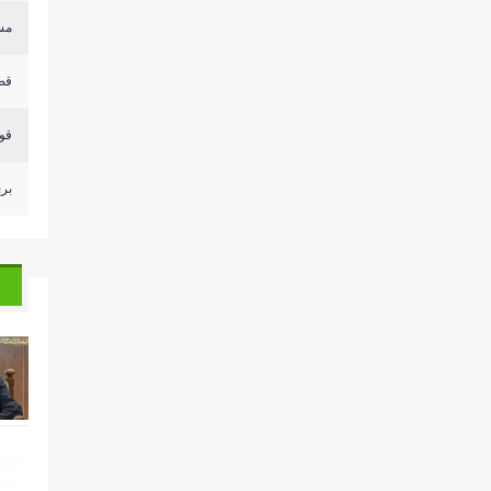
مسي
قص
قوا
بري