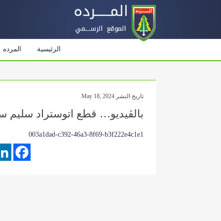
الرئيسية
المرده
تاريخ النشر May 18, 2024
بالڤيديو… قطع اتوستراد سليم سل
003a1dad-c392-46a3-8f69-b3f222e4c1e1