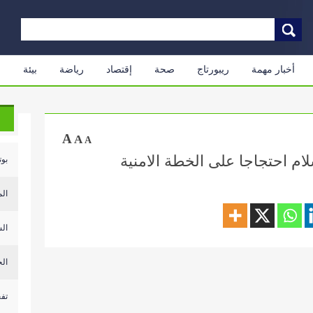
أخبار مهمة
ريبورتاج
صحة
إقتصاد
رياضة
بيئة
م
A
A
A
ام احتجاجا على الخطة الامنية
بوت
الم
الش
الح
تفج