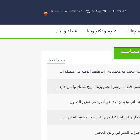
Beirut weather 30 ° C
7 Aug 2026 - 10:32:47
نوعات
علوم و تكنولوجيا
قضاء و أمن
مــبــاشـــر
جميع الأخبار
ين يبحث مع محمد بن زايد هاتفيا الوضع في منطقة ا...
فتي قبلان لرئيس الجمهورية : اربح شعبَك وليس جزء...
يباني وفيدان بحثا في أنقرة في تعزيز التعاون
جار والبساط اكدا تعزيز التنسيق لمتابعة الصادرات...
يرات للعدو في وادي الحجير