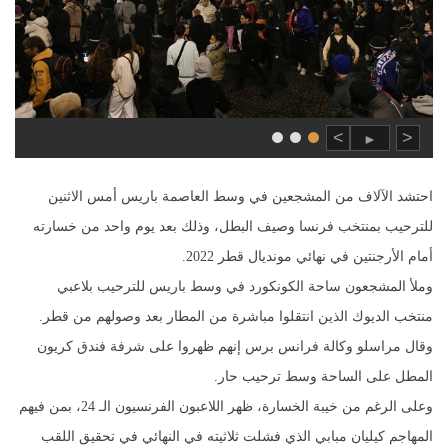
>
<
►
احتشد الآلاف من المشجعين في وسط العاصمة باريس أمس الاثنين
للترحيب بمنتخب فرنسا وصيف البطل، وذلك بعد يوم واحد من خسارته
أمام الأرجنتين في نهائي مونديال قطر 2022.
وملأ المشجعون ساحة الكونكورد في وسط باريس للترحيب بلاعبي
منتخب الديوك الذين انتقلوا مباشرة من المطار بعد وصولهم من قطر.
وقال مراسلو وكالة فرانس برس إنهم ظهروا على شرفة فندق كريون
المطل على الساحة وسط ترحيب حار.
وعلى الرغم من خيبة الخسارة، ظهر اللاعبون الفرنسيون الـ 24، بمن فيهم
المهاجم كيليان مبابي الذي فشلت ثلاثيته في النهائي في تحقيق اللقب