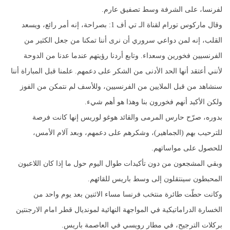
لفرنسا، على الشرفة وسط تصفيق عارم.
وقال ماركوس تورام لقناة الـ تي أف 1: بصراحة، إنه أمر رائع، ويسعد
القلب، إنه لمن دواعي سروري أن نرى أننا تمكنا من جعل الكثير من
الفرنسيين فخورين وسعداء. وتابع أردنا رؤيتهم عندما عدنا من الدوحة
لأنني أعتقد أنها الحد الأدنى من الشكر على دعمهم. علمنا قبل المباراة أننا
سنشاهد من قبل الملايين من الفرنسيين، وللأسف لم نتمكن من الفوز
ولكن الأكيد أنهم فخورون بنا وهذا هو أهم شيء.
بدوره، صرّح حارس المرمى والقائد هوغو لوريس إنها كانت فرصة
للترحيب بهم (الجماهير)، وشكرهم على دعمهم، وبعد آلام الأمس،
للحصول على مواساتهم.
وبقي المشجعون من دون تأكيدات طوال اليوم حول ما إذا كان اللاعبون
المحبطون سينتقلون إلى وسط باريس للقائهم.
وكانت حطّت طائرة منتخب فرنسا مساء الاثنين بعد يوم واحد من
الخسارة الدراماتيكية في المواجهة النهائية لمونديال قطر امام الارجنتين
بركلات الترجيح، في مطار رويسي في العاصمة باريس.