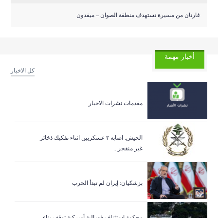
غارتان من مسيرة تستهدف منطقة الصوان – ميفدون
أخبار مهمة
كل الاخبار
مقدمات نشرات الاخبار
الجيش: اصابة ٣ عسكريين اثناء تفكيك ذخائر
غير منفجر...
بزشكيان: إيران لم تبدأ الحرب
‏محكمة استئناف فدرالية أميركية توقف بناء