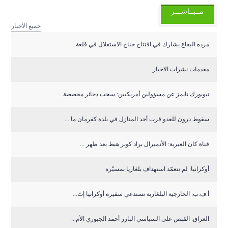
مــبــاشـــر
جميع الأخبار
مرده البقاع يشارك في افتتاح جناح الاستقلال في قلعة...
مقدمات نشرات الاخبار
نيويورك تايمز عن مسؤولين أمريكيين: سحب ذخائر مخصصة...
سقوط درون للعدو قرب أحد المنازل في بلدة كفرمان ما ...
قناة كان العبرية: الأدميرال براد كوبر هبط بعد ظهر ...
أوكرانيا: لم نتعمّد استهداف بلغاريا بمسيّرة
أ.ف.ب: الخارجية البلغارية تستدعي سفيرة أوكرانيا إث...
العراق: القبض على السياسي البارز أحمد الجبوري الأم...