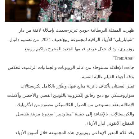
ظهرت الممثلة البريطانية جودي تيرنر-سميث بإطلالة لافتة من دار
“شياباريلي” للأزياء الراقية لمجموعة ربيع/صيف 2024، من تصميم دانيال
روزبيري، وذلك خلال عرض فيلمها الجديد للمخرج يواكيم رونينع
“Tron:Ares”.
جاءت الإطلالة مستوحاة من عالم الروبوتات والجماليات الرقمية، لتعكس
بدقة أجواء الفيلم عالية التقنية.
تميز الفستان بأكتاف دائرية مبالغ فيها، وطُرّز بالكامل بكريستالات
سواروفسكي مع دمج رقائق إلكترونية باللونين الفضي والأخضر. وأكملت
الإطلالة بعقد مستوحى من الطراز الكلاسيكي مصنوع من الأكريليك
والكريستالات، بالإضافة إلى حقيبة “ميناوديير “صغيرة مزينة بتفصيل
المفتاح الأيقوني لدار الأزياء.
وقد قدّم المدير الإبداعي روزبيري هذه المجموعة خلال أسبوع الأزياء