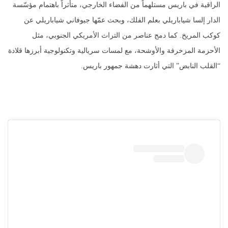
الراقية في باريس مستلهماً من الفضاء الخارجي، متأثراً باهتمام مؤسّسة
الدار إلسا شياباريلي بعلم الفلك، وبحث عمّها جيوفاني شياباريلي عن
كوكب المريخ. كما دمج عناصر من التراث الأمريكي الجنوبي، مثل
الأحزمة المزخرفة والأوشحة، مع لمسات سريالية وتكنولوجية أبرزها قلادة
“القلب النابض” التي أثارت دهشة جمهور باريس.