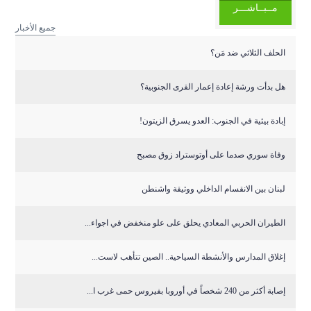
مــبــاشـــر
جميع الأخبار
الحلف الثلاثي ضد مَن؟
هل بدأت ورشة إعادة إعمار القرى الجنوبية؟
إبادة بيئية في الجنوب: العدو يسرق الزيتون!
وفاة سوري صدما على أوتوستراد زوق مصبح
لبنان بين الانقسام الداخلي ووثيقة واشنطن
الطيران الحربي المعادي يحلق على علو منخفض في اجواء...
إغلاق المدارس والأنشطة السياحية.. الصين تتأهب لاست...
إصابة أكثر من 240 شخصاً في أوروبا بفيروس حمى غرب ا...