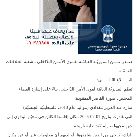
‏صــدر عــــن المديريّـة العـامّـة لقــوى الأمــن الـدّاخلي ـ شعبة العـلاقـات
العـامّـة
‏البــــــلاغ التّالــــــي:
‏تُعمِّم المديريّة العامّة لقوى الأمن الدّاخلي، بناءً على إشارة القضاء
المختص، صورة القاصر المفقودة:
‏سارة عبد العزيز مقدادي (مواليد عام 2010، فلسطينيّة الجنسيّة)
‏التي غادرت بتاريخ 01-07-2026 مكان إقامتها الكائن في مخيّم البداوي إلى
جهةٍ مجهولة، ولم تَعُد لغاية تاريخه.
‏ لذلك، يُرجى من الذين شاهدوها، أو لديهم أيّ معلومات عنها أو عن مكان