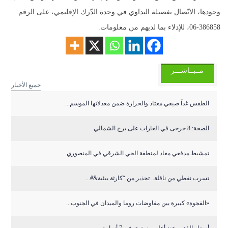
وجودها، الاتّصال بفصيلة البداوي في وحدة الدّرك الإقليمي، على الرقم:
386858-06، للإدلاء بما لديهم من معلومات.
مــبــاشـــر
جميع الأخبار
الطقس غداً صيفي معتاد والحرارة ضمن معدلاتها الموسم...
الصحة: 8 جرحى في الغارات على برج الشمالي
تمشيط مدفعي معاد لمنطقة الحي الشرقي في المنصوري
تسرب نفطي من ناقلة.. تحذير من “كارثة بيئية&#...
«الفجوة» كبيرة بين مفاوضات روما والميدان في الجنوب...