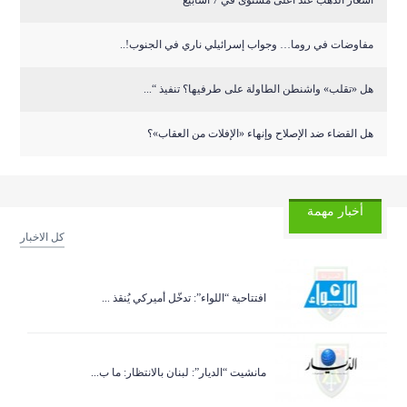
أسعار الذهب عند أعلى مستوى في 7 أسابيع
مفاوضات في روما… وجواب إسرائيلي ناري في الجنوب!..
هل «تقلب» واشنطن الطاولة على طرفيها؟ تنفيذ “...
هل القضاء ضد الإصلاح وإنهاء «الإفلات من العقاب»؟
أخبار مهمة
كل الاخبار
افتتاحية “اللواء”: تدخّل أميركي يُنقذ ...
مانشيت “الديار”: لبنان بالانتظار: ما ب...