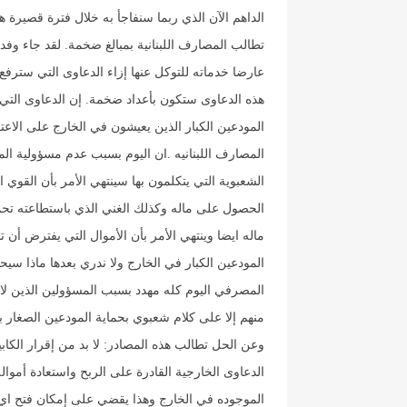
الداهم الآن الذي ربما سنفاجأ به خلال فترة قصيرة 
تطالب المصارف اللبنانية بمبالغ ضخمة. لقد جاء و
عارضا خدماته للتوكل عنها إزاء الدعاوى التي ستر
هذه الدعاوى ستكون بأعداد ضخمة. إن الدعاوى التي 
المودعين الكبار الذين يعيشون في الخارج على الاع
المصارف اللبنانيه .ان اليوم بسبب عدم مسؤولية المس
الشعبوية التي يتكلمون بها سينتهي الأمر بأن القو
الحصول على ماله وكذلك الغني الذي باستطاعته ت
ماله ايضا وينتهي الأمر بأن الأموال التي يفترض 
المودعين الكبار في الخارج ولا ندري بعدها ماذا سي
المصرفي اليوم كله مهدد بسبب المسؤولين الذين لا 
منهم إلا على كلام شعبوي بحماية المودعين الصغار بين
وعن الحل تطالب هذه المصادر: لا بد من إقرار الكاب
الدعاوى الخارجية القادرة على الربح واستعادة أمو
الموجوده في الخارج وهذا يقضي على إمكان فتح اي إ