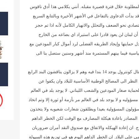
لمطلوبة خلال فترة قصيرة مقبله. أنني بكلامي هذا أدق ناقوس
د بدأت الدعاوى بالتفاعل في الأشهر الأخيرة وبالتتابع السريع
تصادي نحو الضعف والتحلل والانهيار الكامل لأنه اذا تم حجز
ن لبنان لن يعود قادرا على استيراد اي بضاعه من الخارج
مايتها وإيجاد الطريقه الفضلى لرد أموال كبار المودعين مع
اسية فيما بينهم المستمرة منذ أشهر وسنين ستصل بنا الى
وتؤكد هذه المصادر ان الحل هو باقرار مشروع الكابيتال كونترول يوجد 14 بندا فيه وهم لا يزالون يناقشون البند الرابع
لنظر الى المصالح الوطنية الأساسية للبلاد وان يكفوا عن
ماية صغار المودعين والشعب اللبناني. لا يوجد بلد في العالم
سؤوليه و لا يوجد بلد في العالم مر بأزمة أو ثورة إلا وتم اتخاذ
لمسؤولون المسؤولية بعيدا ويطلقون شعارات شعبويه ولا يتخذون
 المصادر باعادة هيكلة المصارف مع الوقت لكن الخطر الداهم
 ان إعادة الهيكله والاتفاق مع صندوق النقد أمران ضروريان
 على البلاد. ان الخطر الداهم اليوم هو في توزيع هذه السيولة