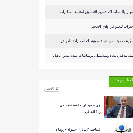
جار والبساط اكدا تعزيز التنسيق لمتابعة الصادرات...
يرات للعدو في وادي الحجير
ّرة معادية تلقي قنبلة صوتية باتجاه جرافة للجيش ...
ف مدفعي معاد وتمشيط بالرشاشات لبلدة ميس الجبل
أخبار مهمة
كل الاخبار
بري يدعو الى جلسة عامة في 11
و12 الحالي
افتتاحية “الديار”: جــولة «روما 2»