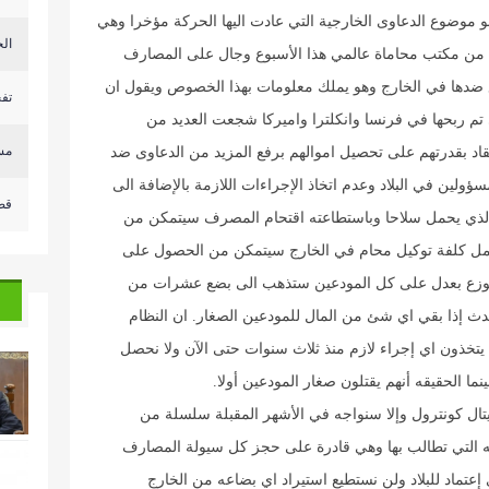
هو موضوع الدعاوى الخارجية التي عادت اليها الحركة مؤخرا وهي
الح
فد من مكتب محاماة عالمي هذا الأسبوع وجال على المصارف
فع ضدها في الخارج وهو يملك معلومات بهذا الخصوص ويقول ان
تفج
تم ربحها في فرنسا وانكلترا واميركا شجعت العديد من
مسي
تقاد بقدرتهم على تحصيل اموالهم برفع المزيد من الدعاوى ضد
ؤولين في البلاد وعدم اتخاذ الإجراءات اللازمة بالإضافة الى
قص
ي الذي يحمل سلاحا وباستطاعته اقتحام المصرف سيتمكن من
حمل كلفة توكيل محام في الخارج سيتمكن من الحصول على
أن توزع بعدل على كل المودعين ستذهب الى بضع عشرات من
حدث إذا بقي اي شئ من المال للمودعين الصغار. ان النظام
يتخذون اي إجراء لازم منذ ثلاث سنوات حتى الآن ولا نحصل
ما الحقيقه أنهم يقتلون صغار المودعين أولا.
يتال كونترول وإلا سنواجه في الأشهر المقبلة سلسلة من
اله التي تطالب بها وهي قادرة على حجز كل سيولة المصارف
عتماد للبلاد ولن نستطيع استيراد اي بضاعه من الخارج