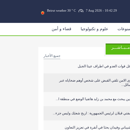
Beirut weather 30 ° C
7 Aug 2026 - 10:42:29
نوعات
علوم و تكنولوجيا
قضاء و أمن
مــبــاشـــر
جميع الأخبار
ل قوات العدو في اطراف عيتا الجبل
ى الامن تلقي القبض على شخص أوهم ضحاياه عبر
ئل...
ين يبحث مع محمد بن زايد هاتفيا الوضع في منطقة ا...
فتي قبلان لرئيس الجمهورية : اربح شعبَك وليس جزء...
يباني وفيدان بحثا في أنقرة في تعزيز التعاون