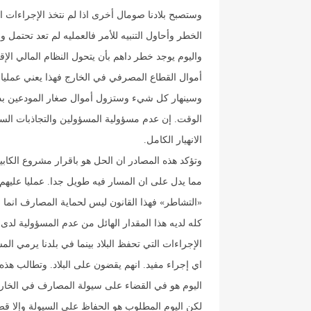
وستصبح بلادنا صومال أخرى اذا لم نتخذ الإجراءات ا
الخطر وأحاول التنبيه للأمر فالعمليه لم تعد تحتمل وق
واليوم يوجد خطر داهم بأن يتحول النظام المالي الإق
أموال القطاع المصرفي في الخارج فهذا يعني عمليا أ
وسينهار كل شيء وستزول أموال صغار المودعين بدل ح
الوقت. إن عدم مسؤولية المسؤولين والتجاذبات السي
الانهيار الكامل.
مما يدل على ان المسار فيه طويل جدا. عمليا عليهم ا
«التشاطر» فهذا القانون ليس لحماية المصارف انما لح
كله لديه هذا المقدار الهائل من عدم المسؤولية لدى م
الإجراءات التي تحفظ البلاد بينما في بلدنا يرمي ا
اي إجراء مفيد. انهم يقضون على البلاد. وتطالب هذه
اليوم هو في القضاء على سيولة المصارف في الخارج.
لكن اليوم المطلوب هو الحفاظ على السيولة وإلا قضي