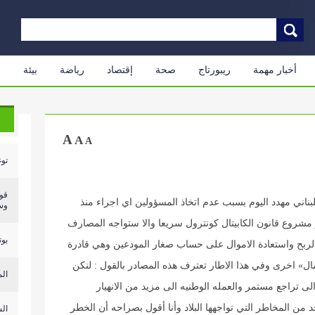
أخبار مهمة
ريبورتاج
صحة
إقتصاد
رياضة
بيئة
م
A
A
A
توغ
قو
لبناني مهدد اليوم بسبب عدم اتخاذ المسؤولين اي اجراء منذ
وسا
مشروع قانون الكابيتال كونترول سريعا والا ستواجه المصارف
بوت
 الربح واستعادة الاموال على حساب صغار المودعين وهي قادرة
» اخرى وفي هذا الاطار تعترف هذه المصادر بالقول : لنكن
الم
لى تراجع مستمر والعمله الوطنيه الى مزيد من الانهيار
من المخاطر التي تواجهها البلاد وأنا أقول بصراحه أن الخطر
الش