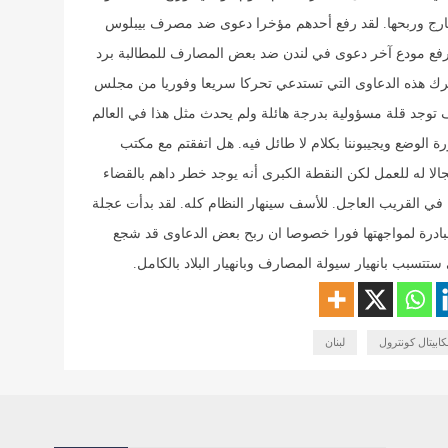
رج وربحها. لقد رفع أحدهم مؤخرا دعوى ضد مصرف بيبلوس
ربحها كذلك سيرفع مودع آخر دعوى في لندن ضد بعض المصارف للمطالبة برد
 تحرك هذه الدعاوى التي تستدعي تحركا سريعا وفوريا من مجلس
ف توجد قلة مسؤولية بدرجة هائلة ولم يحدث مثل هذا في العالم
الوضع ويجيبوننا بكلام لا طائل فيه. هل اتفقتم مع مكتب
الا له للعمل لكن النقطة الكبرى أنه يوجد خطر داهم بالقضاء
مة في القريب العاجل. للأسف سينهار النظام كله. لقد بدأت عجلة
لمبادرة لمواجهتها فورا خصوصا ان ربح بعض الدعاوى قد شجع
ستتسبب بانهيار سيولة المصارف وبانهيار البلاد بالكامل.
كابيتال كونترول
لبنان