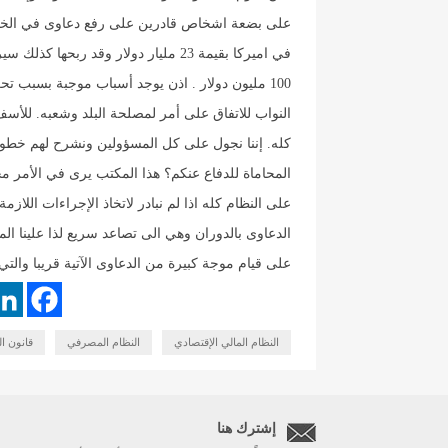
على بضعة اشخاص قادرين على رفع دعاوى في الخا
في اميركا بقيمة 23 مليار دولار وقد 
100 مليون دولار . اذن يوجد أسباب موجبة بسبب
النواب للاتفاق على أمر لمصلحة البلد وشعبه. للأس
كله. إننا نجول على كل المسؤولين ونشرح لهم خطورة 
المحاماة للدفاع عنكم؟ هذا المكتب يرى في الأمر مج
على النظام كله اذا لم نبادر لاتخاذ الإجراءات اللاز
الدعاوى بالدوران وهي الى تصاعد سريع لذا علينا ا
على قيام موجة كبيرة من الدعاوى الآتية قريبا والتي 
النظام المالي الإقتصادي
النظام المصرفي
قانون ال
إشترك هنا