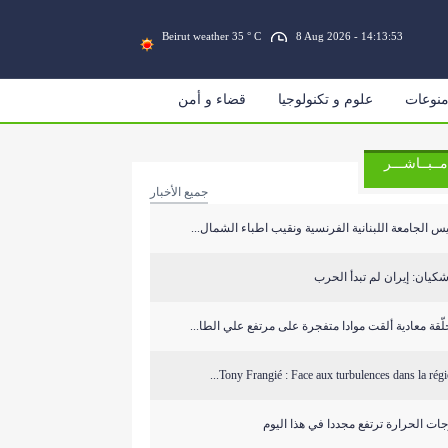
Beirut weather 35 ° C
8 Aug 2026 - 14:13:54
نوعات
علوم و تكنولوجيا
قضاء و أمن
مــبــاشـــر
جميع الأخبار
س الجامعة اللبنانية الفرنسية ونقيب اطباء الشمال...
كيان: إيران لم تبدأ الحرب
ّقة معادية ألقت موادا متفجرة على مرتفع علي الطا...
Tony Frangié : Face aux turbulences dans la région
ات الحرارة ترتفع مجددا في هذا اليوم