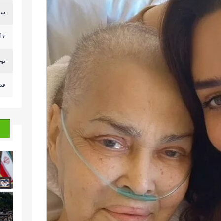
سر
٣ آليات للعدو وصلت الى مكان قريب من ثكنة الجيش الل...
توغ
قص