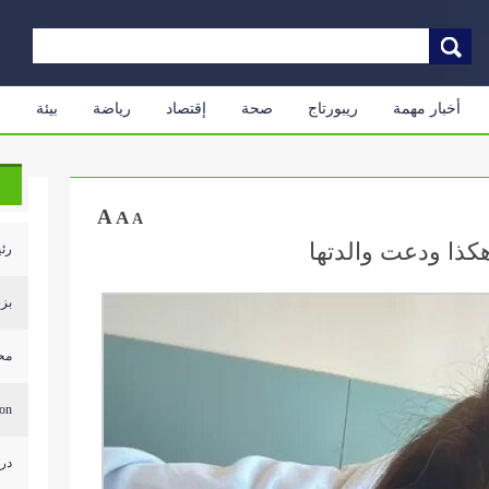
أخبار مهمة
ريبورتاج
صحة
إقتصاد
رياضة
بيئة
م
A
A
A
كذا ودعت والدتها
رئي
بزش
محل
...
درج