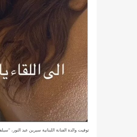
توفيت والدة الفنانة اللبنانية سيرين عبد النور، “سي