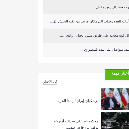
قة سنترال زوق مكايل
ل قوة معادية على طريق ميس الجبل – وادي ال...
ف متواصل على بلدة المنصوري
أخبار مهمة
كل الاخبار
بزشكيان: إيران لم تبدأ الحرب
‏محكمة استئناف فدرالية أميركية
توقف بناء قاعة احتف...