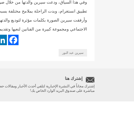
وفي هذا السياق، ودعت سيرين والدتها من خلال ص
تطبيق انستغرام، وبدت الراحلة بملامح مختلفة بسبب ت
وأرفقت سيرين الصورة بكلمات مؤثرة لتوديع والدتها “
الاجتماعي ومجموعة كبيرة من الفنانين لنعيها وتقديم 
سيرين عبد النور
إشترك هنا
إشترك مجاناً في النشرة الإخبارية لتلقي أحدث الأخبار ومقالات حص
مباشرة على صندوق البريد الوارد الخاص بك!
الرئيسية
أخبار مهمة
ريبورتاج
صحة
Designed and developed by