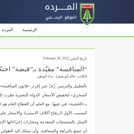
الرئيسية
المرده
تاريخ النشر February 26, 2022
“المنافسة” مقيّدة بـ”قبضة” احتكا
الكاتب: خالد أبو شقرا - نداء الوطن
بالتطبيل والتزمير، زُفّ خبر إقرار «قانون المنافسة
السحري» لتخفيض الأسعار. الدولة البصيرة نظرت إلى
بـ«الخشبة» في عينها. مع العلم أن القطاع العام هو ا
المسبب الأول لارتفاع أكلاف الاستيراد والاسعار عل
التمثل بالمجتمعات المتقدمة ومجارات إجراءاتها الإ
أن تتمتع بالنزاهة والشفافية، وأن تمتلك اليد الطولى 