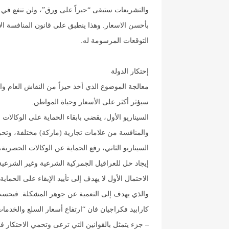
والتشريعات ستبقى “حبراً على ورق”، ولن تنفع في 
بأحسن الاسعار. وهذا ينطبق على قانون المنافسة ال
التوقعات المرسومة له.
إحتكار الدولة
معالجة الموضوع الذي أخذ حيزاً من النقاش العام و
سيؤثر أكثر على الأسعار وحياة المواطن.
السيناريو الأول، يقضي بابقاء الحماية على الوكالات
والمنافسة من علامات تجارية (ماركة) مختلفة، وتحر
السيناريو الثاني، رفع الحماية عن الوكالات الحصرية
إيجاد حل للعراقيل الجمركية الشرعية وغير الشرعية
الاحتمال الأول لا يهدف إلى تأييد الإبقاء على الحماي
والذي يهدف إلى التعمية عن جوهر المشكلة. فبحسب 
كارابيد فكراجيان فان “ارتفاع أسعار السلع والخدما
– جزء يتمثل بالقوانين التي ترعى وتحمي الاحتكار ف