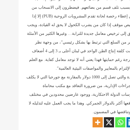
إما بسبب تلف قسم من بضائعهم. فيضطرون إلى الانسحاب من
السوق”. أشكال العرقلة “فنون فنون”. فمثلاً لا يمكن إعطاء رخصة لحانة تقدم المشروبات الروحية (PUB) إلا إذا
يص موقف إذا كان من يشرب الكحول لا يحق له القيادة، ويجب
ق إلى ترخيص معامل جديدة للترابة… وغيرها الكثير من الأمثلة
ثير من السلع التي ترتبط بها بشكل رئيسي”، من وجهة نظر
فكراجيان. “فما المانع من فتح استيراد الترابة إذا كانت كلفة إنتاج الطن الواحد في لبنان أعلى بـ 3 إلى 4 أضعاف
جة رغم حمايتها فهذا يعني أنه لا توجد معامل كفاية. مع العلم
تزام بالمعايير والمواصفات البيئية العالمية”.
إذا أضفنا إلى هذه العوامل كلفة تأسيس شركة جديدة والتي تصل إلى 1000 دولار بالمقارنة مع جورجيا التي لا يكلف
لاجراءات الإدارية، من ضرورة التعاقد مع مكتب محاماة
رسات الدولة الاحتكارية، ووجود عارضين محدودين في مختلف
ا أكثر بالدولار الجمركي. وهذا ما يجب العمل عليه لتذليله لا
وتناقضها في المضمون.