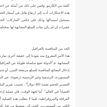
كلفة من الكازينو. وقس على ذلك من أمثلة عن احتكا
هذه الاحتكارات أدت إلى ارتفاع هائل في أسعار الخد
يستحيل استبدالها. وذلك على عكس “الماركات” الحص
عشرات إن لم يكن مئات السلع المشابهة لها بمختلف
الحد من المنافسة بالعراقيل
هذا الأمر المفروغ منه يقودنا إلى حقيقة أخرى تمارس
المشابهة. فـ”الدولة تضع سلسلة طويلة من العراقيل
إدخال البضائع المنافسة للسلع مرتفعة الثمن، أو حت
اقتصاداً في العالم”. أما لجهة الوقت، فان عملية إدخا
الكثير من المستوردين الجدد إلى ضغوط من قبل المص