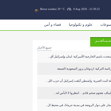
Beirut weather 29 ° C
6 Aug 2026 - 21:30:22
نوعات
علوم و تكنولوجيا
قضاء و أمن
مــبــاشـــر
جميع الأخبار
تحدث باسم الخارجية الأميركية: لبنان وإسرائيل أق...
ئاسة التركية: اردوغان يزور السعودية الجمعة
ة البث العبرية: واشنطن أبلغت إسرائيل أن حزب الل...
يباف: هجوم ضخم قادم… انتظروا لا لابأس انه...
جار على دوار الروضة في مدينة جرمانا، في محيط ال...