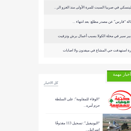
ينسكي في صربيا السبت للمرة الأولى منذ الغزو الر...
لة “فارس” عن مصدر مطلع: بعد انتهاء ...
ابير سير في محلة الكولا بسبب أعمال برش وتزفيت
رة استهدفت حي المشاع في ميفدون ولا اصابات
أخبار مهمة
كل الاخبار
“الوفاء للمقاومة”: على السلطة
حزم أمره...
“اليونيفيل”: تسجيل 113 مقذوفًا
إسرائيل...