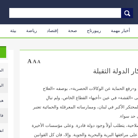
أخبار مهمة
ريبورتاج
صحة
إقتصاد
رياضة
بيئة
م
A
A
A
ر الدولة الثقيلة
الم
الر
» و«رفع الحماية عن الوكالات الحصرية»، بوصفه «العلاج
 «القشة» في عين «أخيها» القطاع الخاص، ولم تبالِ
هيئ
لمحتكر الأكبر في لبنان، وممارساته المعرقلة والحمائية تعتبر
قال
ى حد سواء.
صلاحية، يتطلب أولاً وجود دولة قادرة. وعلى مؤسسات الأخيرة
انف
على مرافقها البرية والبحرية والجوية. وإلا، فان كل القوانين