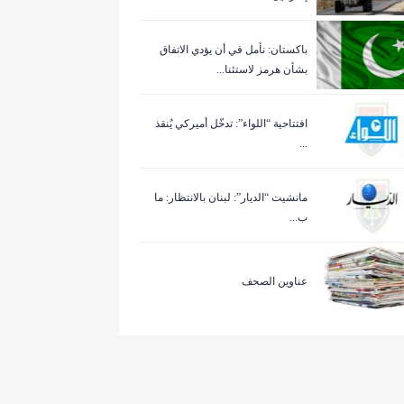
باكستان: نأمل في أن يؤدي الاتفاق
بشأن هرمز لاستئنا...
افتتاحية “اللواء”: تدخّل أميركي يُنقذ
...
مانشيت “الديار”: لبنان بالانتظار: ما
ب...
عناوين الصحف