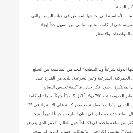
ر الدولة.
مات الأساسية التي يحتاجها المواطن في حياته اليومية والتي
رية، حتى لو كانت محمية، والتي من السهل جداً إيجاد
 المواصفات والاسعار.
ها الدولة شرعياً وبـ”البلطجة” للحد من المنافسة بين السلع
 الجمركية، الشرعية وغير الشرعية، للحد من القدرة على
ى المحتكرة”، يقول فكراجيان. فـ”كلفة تخليص البضائع
المستوردة، الرسمية وغير الرسمية (رشوة)، عبر المعابر الحدودية تبلغ 790 دولاراً لكل 15 طنّاً متريّاً، بينما تبلغ كلفة
التصدير للحجم نفسه 480 دولاراً”، بحسب تقرير البنك الدولي. و”ذلك بالمقارنة مع صفر كلفة على الاستيراد في 25
ل بضائع جديدة تتطلب في لبنان أسابيع، وأحياناً أشهراً، نتيجة
العرقلة والبيروقراطية، فيما لا تتطلب هذه العملية أكثر من ساعة واحدة في 30 بلداً حول العالم. “الامر الذي يعرض
دَر”، بحسب فكراجيان. و”تحمّلهم خسائر كبيرة، إما نتيجة