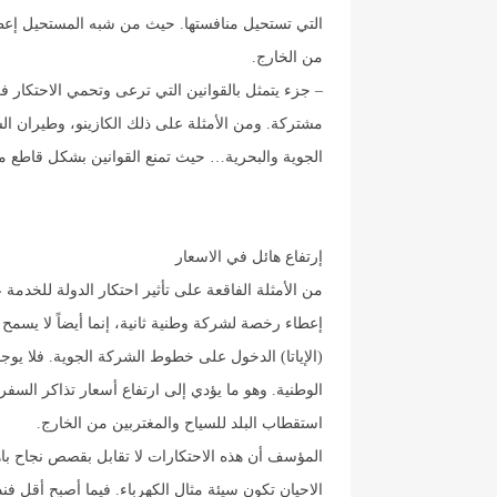
التي تستحيل منافستها. حيث من شبه المستحيل إعطا
من الخارج.
– جزء يتمثل بالقوانين التي ترعى وتحمي الاحتكار 
مشتركة. ومن الأمثلة على ذلك الكازينو، وطيران الش
الجوية والبحرية… حيث تمنع القوانين بشكل قاطع من
إرتفاع هائل في الاسعار
من الأمثلة الفاقعة على تأثير احتكار الدولة للخدمة
إعطاء رخصة لشركة وطنية ثانية، إنما أيضاً لا يسمح
(الإياتا) الدخول على خطوط الشركة الجوية. فلا يو
الوطنية. وهو ما يؤدي إلى ارتفاع أسعار تذاكر السفر
استقطاب البلد للسياح والمغتربين من الخارج.
المؤسف أن هذه الاحتكارات لا تقابل بقصص نجاح با
الاحيان تكون سيئة مثال الكهرباء. فيما أصبح أقل 