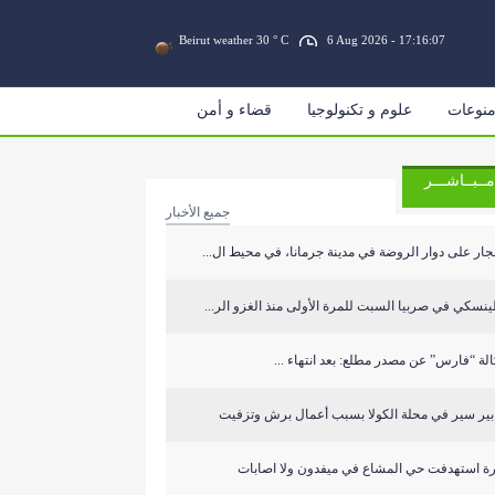
Beirut weather 30 ° C
6 Aug 2026 - 17:16:07
نوعات
علوم و تكنولوجيا
قضاء و أمن
مــبــاشـــر
جميع الأخبار
جار على دوار الروضة في مدينة جرمانا، في محيط ال...
ينسكي في صربيا السبت للمرة الأولى منذ الغزو الر...
لة “فارس” عن مصدر مطلع: بعد انتهاء ...
ابير سير في محلة الكولا بسبب أعمال برش وتزفيت
رة استهدفت حي المشاع في ميفدون ولا اصابات