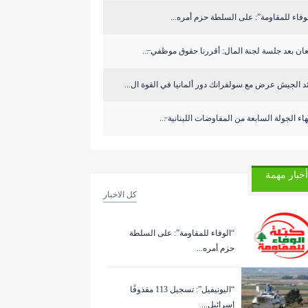
وفاء للمقاومة”: على السلطة حزم أمره...
ان بعد جلسة لجنة المال: أقررنا حقوق موظفي ̶...
د الجيش عرض مع سولفرانك دور ألمانيا في القوة ال...
هاء الجولة السابعة من المفاوضات اللبنانية ̵...
أخبار مهمة
كل الاخبار
“الوفاء للمقاومة”: على السلطة
حزم أمره...
“اليونيفيل”: تسجيل 113 مقذوفًا
إسرائيل...