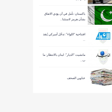
باكستان: نأمل في أن يؤدي الاتفاق
بشأن هرمز لاستئنا...
افتتاحية “اللواء”: تدخّل أميركي يُنقذ
...
مانشيت “الديار”: لبنان بالانتظار: ما
ب...
عناوين الصحف