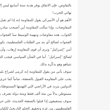
بالتفاوض، فإن الاتفاق يوفر هدنة ستة أسابيع ليس إ
نهائي للحرب!
الأهم هو أن الأميركي يقول للمقاومة إنه إذا لم تق
المفاوضات، وإذا سألت المقاومة أين أصبحت مبادرة ا
الجواب، هذه مفاوضات ومهمة الوسيط سدّ الفجوات. 
الفجوات لصالح أي بند من الطلبات الفلسطينية، يكون 
أمن “إسرائيل” وترى أن قوى المقاومة إرهاب، وأن ا
لصالح “إسرائيل”. أما في الشأن السياسي فيجب التذ
نتنياهو وهو يذكّره بذلك.
سوف يأتي من يقول للمقاومة إنه كرمى لصراخ بلينكن
يجب على المقاومة القبول بالصفقة، تماماً كما جر
الدولتين يتردد في الأراضي التي التهمتها المستوطنا
مستوطن بدلاً من مئة ألف فقط ومئة دولة تعترف بال
سوف يستفيقون إذا قبلوا بالصفقة الجديدة، على حرب
الفلسطينيين من غزة وتحقيق الحلم التاريخيّ للكيان بب