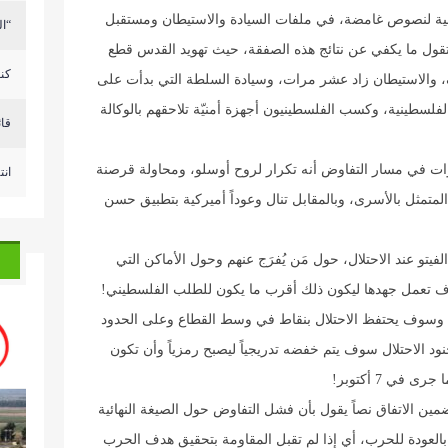
لنية لنصوص غامضة، في ملفات السيادة والاستيطان ومستقبل
“ال
 تقول ما يكفي عن نتائج هذه الصفقة، حيث تهويد القدس قطع
كنع
، والاستيطان زاد عشر مرات، وسيادة السلطة التي بدأت على
الفلسطينية، وكسب الفلسطينيون أجهزة أمنيّة تلاحقهم بالوكالة
قائ
ات في مسار التفاوض أنه تكرار لروح أوسلو، ومحاولة قرصنة
انت
لمتمثل بالأسرى، وبالمقابل تنال وعوداً أميركية بتطبيق حسن
و عند الاحتلال، حول مَن يُفرَج عنهم وحول الأماكن التي
سوف تعمل جهدها ليكون ذلك أقرب ما يكون للطلب الفلسطيني!
، وسوف يحتفظ الاحتلال بنقاط في وسط القطاع وعلى الحدود
د الاحتلال سوف يتم خفضه تدريجياً ليصبح رمزياً وأن تكون
في 7 أكتوبر!
ين الاتفاق نصاً يقول بأن فشل التفاوض حول الصيغة النهائية
العودة للحرب، أي إذا لم تقبل المقاومة بتحقيق هدف الحرب