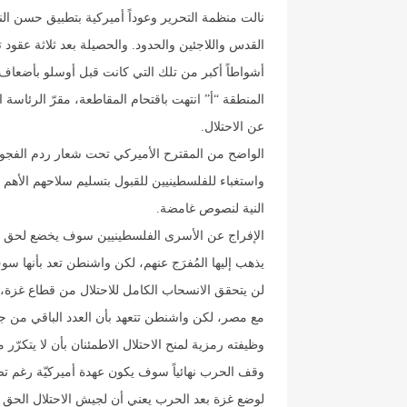
نالت منظمة التحرير وعوداً أميركية بتطبيق حسن ا
القدس واللاجئين والحدود. والحصيلة بعد ثلاثة عقود
أشواطاً أكبر من تلك التي كانت قبل أوسلو بأضعاف
المنطقة “أ” انتهت باقتحام المقاطعة، مقرّ الرئاسة 
عن الاحتلال.
الواضح من المقترح الأميركي تحت شعار ردم الفجو
واستغباء للفلسطينيين للقبول بتسليم سلاحهم الأهم ا
النية لنصوص غامضة.
الإفراج عن الأسرى الفلسطينيين سوف يخضع لحق الفيت
يذهب إليها المُفرَج عنهم، لكن واشنطن تعد بأنها 
لن يتحقق الانسحاب الكامل للاحتلال من قطاع غزة
مع مصر، لكن واشنطن تتعهد بأن العدد الباقي من جنو
وظيفته رمزية لمنح الاحتلال الاطمئنان بأن لا يتكرّر ما جرى 
وقف الحرب نهائياً سوف يكون عهدة أميركيّة رغم تضم
لوضع غزة بعد الحرب يعني أن لجيش الاحتلال الحق ب