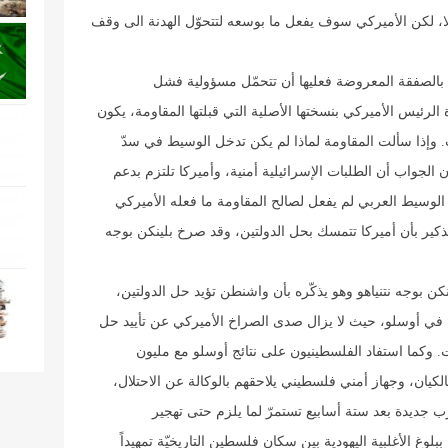
لا، لكن الأميركي سوف يفعل ما بوسعه لتتحوّل الهدنة الى وقف
بل بالصفقة المعروضة فعليها أن تتحمّل مسؤولية فشل
لرئيس الأميركي بنسختها الأصلية التي قبلتها المقاومة، يكون
وإذا سألت المقاومة لماذا لم يكن تدخل الوسيط في سدّ
الجواب أن الطلبات الإسرائيلية أمنية، وأميركا تلتزم بدعم
لوسيط العربي لم يفعل لصالح المقاومة ما فعله الأميركي
كير بأن أميركا تتمسك بحل الدولتين، وقد صرخ بلينكن بوجه
 بوجه نتنياهو وهو يذكّره بأن واشنطن تؤيد حل الدولتين،
ى في أوسلو، حيث لا يزال صدى الصراخ الأميركي عن تأييد حل
ت. وكما استفاد الفلسطينيون على نتائج أوسلو مع مليون
كيان، وجهاز أمني فلسطيني يلاحقهم بالوكالة عن الاحتلال،
 جديدة بعد ستة أسابيع تستمرّ لما يلزم حتى تهجير
لوغ الأغلبية اليهودية بين سكان فلسطين التاريخيّة تمهيداً