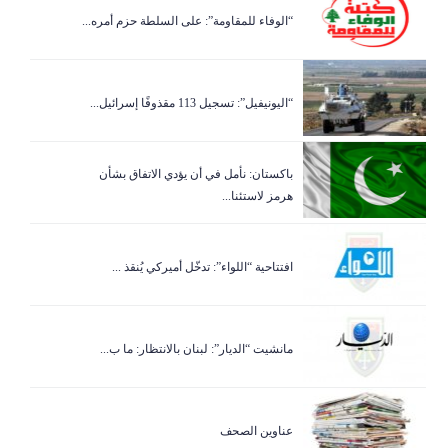
“الوفاء للمقاومة”: على السلطة حزم أمره...
“اليونيفيل”: تسجيل 113 مقذوفًا إسرائيل...
باكستان: نأمل في أن يؤدي الاتفاق بشأن
هرمز لاستئنا...
افتتاحية “اللواء”: تدخّل أميركي يُنقذ ...
مانشيت “الديار”: لبنان بالانتظار: ما ب...
عناوين الصحف