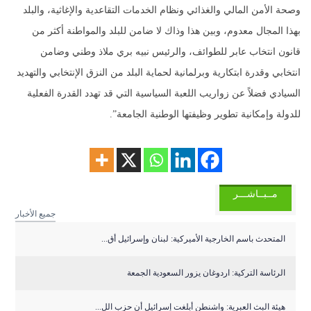
وصحة الأمن المالي والغذائي ونظام الخدمات التقاعدية والإغاثية، والبلد
بهذا المجال معدوم، وبين هذا وذاك لا ضامن للبلد والمواطنة أكثر من
قانون انتخاب عابر للطوائف، والرئيس نبيه بري ملاذ وطني وضامن
انتخابي وقدرة ابتكارية وبرلمانية لحماية البلد من النزق الإنتخابي والتهديد
السيادي فضلاً عن زواريب اللعبة السياسية التي قد تهدد القدرة الفعلية
للدولة وإمكانية تطوير وظيفتها الوطنية الجامعة”.
مــبــاشـــر
جميع الأخبار
المتحدث باسم الخارجية الأميركية: لبنان وإسرائيل أق...
الرئاسة التركية: اردوغان يزور السعودية الجمعة
هيئة البث العبرية: واشنطن أبلغت إسرائيل أن حزب الل...