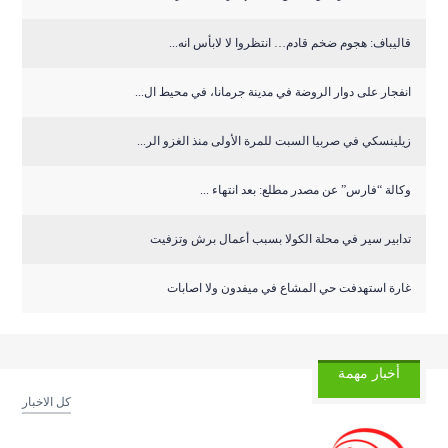
قاليباف: هجوم ضخم قادم… انتظروا لا لابأس انه...
انفجار على دوار الروضة في مدينة جرمانا، في محيط ال...
زيلينسكي في صربيا السبت للمرة الأولى منذ الغزو الر...
وكالة “فارس” عن مصدر مطلع: بعد انتهاء ...
تدابير سير في محلة الكولا بسبب أعمال برش وتزفيت
غارة استهدفت حي المشاع في ميفدون ولا اصابات
أخبار مهمة
كل الاخبار