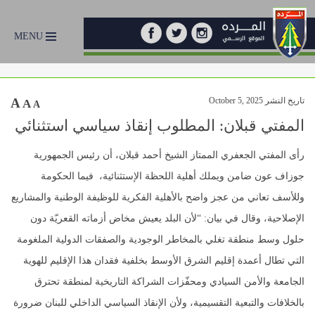
MENU
تاريخ النشر October 5, 2025
A
A
A
المفتي قبلان: المطلوب إنقاذ سياسي استثنائي
رأى المفتي الجعفري الممتاز الشيخ أحمد قبلان، أن رئيس الجمهورية
جوزاف عون ضامن ويملك أهلية اللحظة الإستثنائية، فيما الحكومة
وللأسف تعاني من عجز واضح بالأهلية الفكرية للوظيفة الوطنية والمشاريع
الإصلاحية، وقال في بيان: “لأن البلد يعيش مخاض أزماته القعريّة دون
حلول وسط منطقة تغلي بالمخاطر الوجودية والصفقات الدولية الملغومة
التي تطال أعمدة إقليم الشرق الأوسط بخلفية فقدان هذا الإقليم للهوية
الجامعة والأمن السيادي ومحفّزات الشراكة التاريخية لمنطقة تحترق
بالخلافات والتبعية التقسيمية، ولأن الإنقاذ السياسي الداخلي للبنان ضرورة