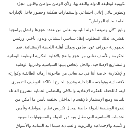
تكوينية لوظيفة الدولة والثقة بها، ولأن الوطن مواطن وقانون مجرّد
وتطوير بنائي إغاثي اجتماعي واستثمارات هيكلية وحضور فاعل للإدارات
العامة بحياة المواطن”.
وتابع: “لأن وظيفة الدولة اللبنانية تعاني من عقدة عجزها وفشل برامجها
القشرية، لذلك المطلوب إنقاذ سياسي استثنائي وبدون تأخير، ورئيس
الجمهورية جوزاف عون ضامن ويملك أهلية اللحظة الإستثنائية، فيما
الحكومة وللأسف تعاني من عجز واضح بالأهلية الفكرية للوظيفة الوطنية
والمشاريع الإصلاحية، والحل بإنعاش بنيتها السياسية وقدرتها الوطنية
والإبتكارية، خاصة أننا في بلد يعاني من طاحونة أزماته الطائفية وكوارثه
الاقتصادية وهواجسه الداخلية وقدرة الخارج الفتّاكة للتوظيف التدميري
فيه، فاللحظة للفكرة الإنقاذية والتلاقي والتضامن لحماية مشروع العائلة
اللبنانية ومنع الإستثمار بالإنقسام الداخلي بخلفية تأمين ما أمكن من
القدرة الوظيفية للدولة خاصة بمجال تكريس نظام المواطنة وتأمين
الخدمات الأساسية التي تطال بنية دور الدولة والمسؤوليات المهنية
والأمنية والإجتماعية والتربوية والسيادية سيما اليد اللبنانية والأسواق