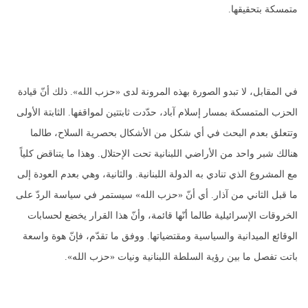
متمسكة بتحقيقها.
في المقابل، لا تبدو الصورة بهذه المرونة لدى «حزب الله». ذلك أنّ قيادة
الحزب المتمسكة بمسار إسلام آباد، حدّدت ثابتتين لمواقفها. الثابتة الأولى
وتتعلق بعدم البحث في أي شكل من الأشكال بحصرية السلاح، طالما
هنالك شبر واحد من الأراضي اللبنانية تحت الإحتلال. وهذا ما يتناقض كلياً
مع المشروع الذي تنادي به الدولة اللبنانية. والثانية، وهي بعدم العودة إلى
ما قبل الثاني من آذار. أي أنّ «حزب الله» سيستمر في سياسة الردّ على
الخروقات الإسرائيلية طالما أنّها قائمة، وأنّ هذا القرار يخضع لحسابات
الوقائع الميدانية والسياسية ومقتضياتها. ووفق ما تقدّم، فإنّ هوة واسعة
باتت تفصل ما بين رؤية السلطة اللبنانية ونيات «حزب الله».