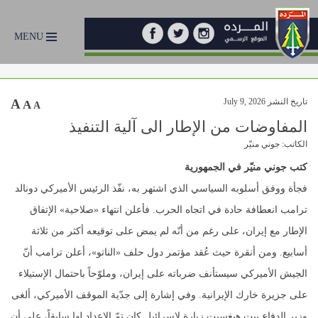
MENU
تاريخ النشر July 9, 2026
A
A
A
المفاوضات من الإطار الى آلية التنفيذ
الكاتب: جوني منيّر
كتب جوني منيّر في الجمهورية
فجأة ووفق أسلوبه السياسي الذي اشتهر به، نفّذ الرئيس الأميركي دونالد
ترامب انعطافة حادة في اتجاه الحرب. فأعلن انتهاء «صلاحية» الإتفاق
الإطار مع إيران، على رغم من أنّه لم يمض على توقيعه أكثر من ثلاثة
أسابيع. ومن أنقرة حيث عُقد مؤتمر دول حلف «الناتو»، أعلن ترامب أنّ
الجيش الأميركي سيستأنف ضرباته على إيران، وملوّحاً باحتمال الإستيلاء
على جزيرة خارك الإيرانية. وفي إشارة إلى جدّية الموقف الأميركي، ألغى
وزير الدفاع بيت هيغسيت زيارة لإسرائيل كان تمّ الإعداد لها سابقاً، على أن