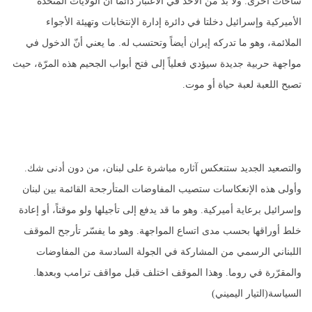
ساحات أخرى. ولا بدّ من الأخذ في الاعتبار دائماً أنّ الولايات المتحدة
الأميركية وإسرائيل دخلتا في دائرة إدارة الإنتخابات وتهيئة الأجواء
الملائمة، وهو ما تدركه إيران أيضاً وتحتسب له. ما يعني أنّ الدخول في
مواجهة حربية جديدة سيؤدي فعلياً إلى فتح أبواب الجحيم هذه المرّة، حيث
تصبح اللعبة لعبة حياة أو موت.
والتصعيد الجديد ستنعكس آثاره مباشرة على لبنان، من دون أدنى شك.
وأولى هذه الإنعكاسات ستصيب المفاوضات المتأرجحة القائمة بين لبنان
وإسرائيل برعاية أميركية. وهو ما قد يدفع إلى تأجيلها ولو موقتاً، أو إعادة
خلط أوراقها بحسب مدى اتساع المواجهة. وهو ما يفسّر تأرجح الموقف
اللبناني الرسمي من المشاركة في الجولة السادسة من المفاوضات
والمقرّرة في روما. وهذا الموقف اختلف قبل مواقف ترامب وبعدها.
السياسة(التيار اليميني)