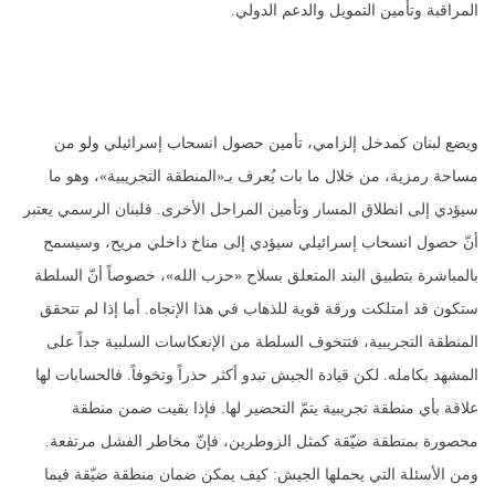
المراقبة وتأمين التمويل والدعم الدولي.
ويضع لبنان كمدخل إلزامي، تأمين حصول انسحاب إسرائيلي ولو من
مساحة رمزية، من خلال ما بات يُعرف بـ«المنطقة التجريبية»، وهو ما
سيؤدي إلى انطلاق المسار وتأمين المراحل الأخرى. فلبنان الرسمي يعتبر
أنّ حصول انسحاب إسرائيلي سيؤدي إلى مناخ داخلي مريح، وسيسمح
بالمباشرة بتطبيق البند المتعلق بسلاح «حزب الله»، خصوصاً أنّ السلطة
ستكون قد امتلكت ورقة قوية للذهاب في هذا الإتجاه. أما إذا لم تتحقق
المنطقة التجريبية، فتتخوف السلطة من الإنعكاسات السلبية جداً على
المشهد بكامله. لكن قيادة الجيش تبدو أكثر حذراً وتخوفاً. فالحسابات لها
علاقة بأي منطقة تجريبية يتمّ التحضير لها. فإذا بقيت ضمن منطقة
محصورة بمنطقة ضيّقة كمثل الزوطرين، فإنّ مخاطر الفشل مرتفعة.
ومن الأسئلة التي يحملها الجيش: كيف يمكن ضمان منطقة ضيّقة فيما