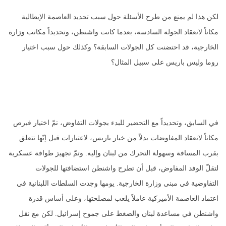
لكن هذا لم يمنع من طرح الأسئلة حول سبب تحديد العاصمة الإيطالية
مكاناً لانعقاد الجولة السادسة، بعدما كانت واشنطن، وتحديداً مكاتب وزارة
الخارجية، قد احتضنت كل الجولات السابقة؟ وكذلك حول سبب اختيار
روما وليس باريس على سبيل المثال؟
في السابق، وتحديداً مع التحضير للبدء بجولات التفاوض، تمّ اختيار قبرص
مكاناً لانعقاد المفاوضات بدلاً من خيار باريس، لاعتبارات قيل إنّها تتعلق
بقرب المسافة وسهولة التحرك من لبنان وإليه. وتمّ تجهيز طوافة عسكرية
لتقلّ الوفد المفاوض، قبل أن تطرح واشنطن استضافتها للجولات
التفاوضية في مبنى وزارة الخارجية. يومها وجدت السلطات اللبنانية في
اعتماد العاصمة الأميركية عاملاً يلعب لمصلحتها، وعلى أساس قدرة
واشنطن في مساعدة لبنان والضغط على جموح إسرائيل. لكن مع نقل