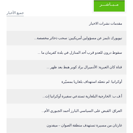
مــبــاشـــر
جميع الأخبار
مقدمات نشرات الاخبار
نيويورك تايمز عن مسؤولين أمريكيين: سحب ذخائر مخصصة...
سقوط درون للعدو قرب أحد المنازل في بلدة كفرمان ما ...
قناة كان العبرية: الأدميرال براد كوبر هبط بعد ظهر ...
أوكرانيا: لم نتعمّد استهداف بلغاريا بمسيّرة
أ.ف.ب: الخارجية البلغارية تستدعي سفيرة أوكرانيا إث...
العراق: القبض على السياسي البارز أحمد الجبوري الأم...
غارتان من مسيرة تستهدف منطقة الصوان – ميفدون