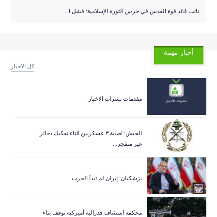
نائب قائد قوة القدس في حرس الثورة الإسلامية: فشل ا...
أخبار مهمة
كل الاخبار
مقدمات نشرات الاخبار
الجيش: اصابة ٣ عسكريين اثناء تفكيك ذخائر
غير منفجر...
بزشكيان: إيران لم تبدأ الحرب
‏محكمة استئناف فدرالية أميركية توقف بناء