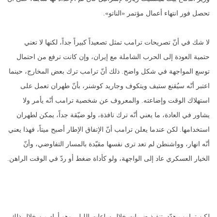
تحصل فور انتهاء أعمال مؤتمر «الناتو».
لا شك في أنّ تصريحات ترامب تمثل تصعيداً كبيراً جداً، لكنها لا تعني
حتمية العودة إلى الحرب الشاملة مع إيران، وإن كانت ترفع من احتمال
توسع المواجهة في شكل واضح. ذلك أنّ ترامب ترك بعض المخارج، حينما
اعتبر أنّه سيُقنع ستيف ويتكوف وجاريد كوشنر، بأنّ طهران تعمل على
استهلاك الوقت وإضاعته. والمعروف عن شخصية ترامب أنّه يأمر ولا
يشاور في العادة، ما يعني أنّه ترك نافذة، ولو ضيّقة جداً، يمكن لطهران
استخدامها. لكن عندما يعلن ترامب أنّ الإتفاق الإطار أصبح ميتاً، فهذا يعني
أنّه انهار، وواشنطن لم تعد ترى نفسها مقيّدة بالمسار التفاوضي، وأنّ
الخيار العسكري عاد إلى الواجهة، ولو كأداة ضغط أو ردّ في الوقت الراهن.
لكن ترامب هدّد بتنفيذ ضربات خلال ساعات الليل، وهو أراد من خلال ذلك