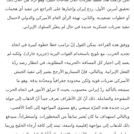
تحقيق أمرين: الأول، ردع إيران وإجبارها على التراجع عن تنفيذ أي هجمات
أو خطوات تصعيدية. والثاني، تهيئة الرأي العام الأميركي والدولي لاحتمال
تنفيذ ضربات عسكرية جديدة في حال لم يتغيّر السلوك الإيراني.
ووفق هذه القراءة، يمكن القول إنّ ترامب خطا خطوة كبيرة في اتجاه
تجديد الحرب، مع تلويح باستخدام القوات البرية (جزيرة خارك)، ولكنه لم
يعمد إلى اجتياز كل المسافة «الحربية» المطلوبة، في انتظار رصد ردّة
الفعل الإيرانية. وبالتالي، فإنّ السيناريو الأرجح يشير إلى تنفيذ الجيش
الأميركي ضربات قوية ولكن محدودة جغرافياً ومحدّدة بدقة. وهو ما
سيتبعه بالتأكيد ردّ إيراني محسوب، بحيث لا تنزلق الأمور في اتجاه الحرب
المفتوحة والشاملة. ذلك أنّ كل الأطراف تعرف جيداً أنّ الذهاب إلى جولة
حرب جديدة هذه المرّة سيعني رفع مستوى المواجهة إلى الحدّ الأقصى،
وبالتالي استهداف ما كان يُعتبر سابقاً من المحظورات. واستطراداً، سيدفع
ذلك للذهاب إلى مواجهة إقليمية واسعة، تمتد إلى كافة أرجاء الخليج وربما