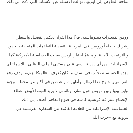
ساحة التفاوض إلى أوروبا، توالت الأسئلة عن الأسباب التي أدّت إلى ذلك.
ووفق تفسيرات ديبلوماسية، فإنّ هذا القرار يعكس تفضيل واشنطن
إشراك حلفاء أوروبيين في المرحلة التنفيذية للتفاهمات المتعلقة بالحدود
وبالترتيبات الأمنية. ولم يتمّ اختيار باريس بسبب الحساسية الأميركية كما
الإسرائيلية، من أي دور فرنسي على مستوى الملف اللبناني ـ الإسرائيلي.
وهذه الحساسية تجلّت في نسف ما كان يُعرف بـ«الميكانيزم»، بهدف دفع
الفرنسيين خارج هذا الإطار. وأظهرت واشنطن في أكثر من محطة، وجود
تباين بينها وبين باريس حول لبنان. وبالتالي لا يريد البيت الأبيض إعطاء
الإنطباع بشراكة فرنسية كاملة في صوغ التفاهم. أضف إلى ذلك
الحساسية الإسرائيلية من العلاقة القائمة بين السفارة الفرنسية في
بيروت مع «حزب الله».