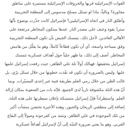
القوات الإسرائيلية قربها والخروقات الإسرائيلية مستمرة على مناطق
مجاورة؟ وتالياً، ماذا لو تسلل مسلح مدسوس إلى المنطقة التجريبية
وأطلق النار في اتجاه الإسرائيليين؟ فإسرائيل كانت حذّرت بوضوح بأنّها
ستردّ بقوة وعنف على مصدر النار. عندها ستكون المخاطر مرتفعة على
الأهالي العائدين. لأجل ذلك، يتمسك الجيش بأن تكون المنطقة التجريبية
وفق مساحة واسعة، أي أن تكون قطاعاً كاملاً، وهو ما يقلّل من هامش
المخاطر. أضف إلى ذلك، ما ظهر جلياً حول أهداف عسكرية تتمسك
إسرائيل بتحقيقها. فهنالك أولاً تلة علي الطاهر، حيث رفعت إسرائيل علمها
عليها. وليس بالضرورة أن تكون قد نفّذت خطوتها من خلال تسلل برّي، بل
غالب الظن من خلال رمي العلم بطريقة فنية عبر إحدى المسيّرات. وبما
أنّ هذه التلة مكشوفة نارياً لدى الجميع، فإنّه بات من الصعوبة بمكان إزالة
العلم. واستطراداً فإنّ إسرائيل متمسكة بإعلان سيطرتها على هذه التلة،
إضافة إلى منطقتي الريحان والجبور، وهذه الأخيرة تحتضن منشآت أكبر
من تلك الموجودة في علي الطاهر، وتمتد من كفرحونة وصولاً إلى البقاع
الغربي. وهو ما يعني ضرورة التنبّه إلى أنّ لإسرائيل أهدافاً عسكرية