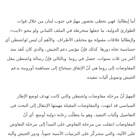
أما إيطاليا، فهي تحظى بحضور مهمّ في جنوب لبنان من خلال قوات
الطوارئ الدولية، ما جعلها منخرطة في الملف اللبناني ولو بنحو «لايت».
ولإيطاليا علاقات مقبولة مع مختلف الأطراف. والأهم أن ليس لواشنطن أي
حساسية تجاه دورها. كذلك فإنّ مؤتمر دعم الجيش، والذي كان عُقد منذ
أكثر من ثلاث سنوات، حصل في روما. وبالتالي فإنّ رسالة واشنطن بنقل
المفاوضات إلى روما هي أنّ الإتفاق سيحتاج إلى مساهمة أوروبية بدعم
الجيش وتمويل آليات تنفيذه.
المهمّ أنّ مرحلة مفاوضات واشنطن والتي كانت تهدف لوضع الإطار
السياسي قد انتهت، والمفاوضات المقبلة مهمتها الإنتقال إلى البحث في
التفاصيل وآليات التنفيذ، وهو ما يتطلّب رعاية دولية أوسع. أي أنّ
المفاوضات انتقلت من مرحلة التفاوض على المبدأ إلى مرحلة التفاوض
على الآلية، والتي ستتركّز على الترتيبات الأمنية جنوباً، ودور الجيش وآلية