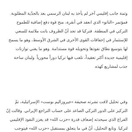
وثمة جانب إقليمي آخر لم يأخذ به لبنان الرسمي بعد بالجدّية المطلوبة.
فمؤتمر «الناتو» الذي انعقد في أنقرة، منح قوة دفع إضافية للطموح
التركي في المنطقة. فتركيا قد تجد أنّ الظروف باتت ملائمة للسعي
للإستثمار في إخفاقات القوى الأخرى في الشرق الأوسط، وهو ما يسمح
لها بتوسيع نطاق نفوذها وتحويله قوة مستدامة. وهو ما يعني توازنات
إقليمية جديدة أكثر تعقيداً، تلعب فيها تركيا دوراً محورياً. ولبنان ساحة
جذب لمشاريع كهذه.
وفي تحليل لافت نشرته صحيفة «جيروزاليم بوست» الإسرائيلية، تمّ
التركيز على الدور التركي الصاعد على حساب التراجع الإيراني. وقالت إنّ
الفراغ الذي سيحدثه إضعاف قدرة «حزب الله» قد يعزز النفوذ الإقليمي
لتركيا. وتابع التحليل، أنّ في ما يتعلق بمستقبل «حزب الله» فيتوجب