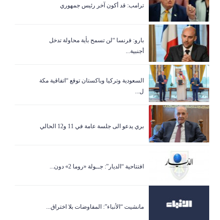
ترامب: قد أكون آخر رئيس جمهوري
بارو: فرنسا “لن تسمح بأية محاولة تدخل
أجنبية...
السعودية وتركيا وباكستان توقع “اتفاقية مكة
ل...
بري يدعو الى جلسة عامة في 11 و12 الحالي
افتتاحية “الديار”: جــولة «روما 2» دون...
مانشيت “الأنباء”: المفاوضات بلا اختراق...