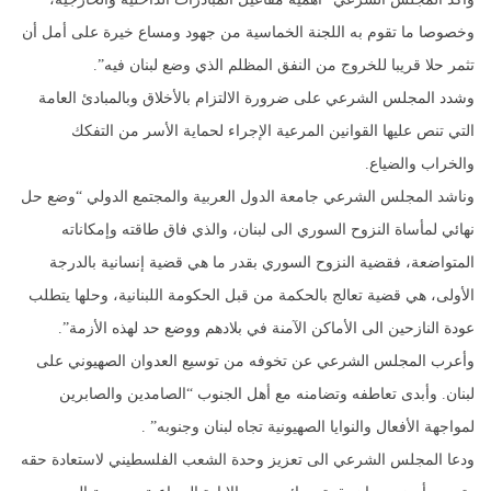
وخصوصا ما تقوم به اللجنة الخماسية من جهود ومساع خيرة على أمل أن
تثمر حلا قريبا للخروج من النفق المظلم الذي وضع لبنان فيه”.
وشدد المجلس الشرعي على ضرورة الالتزام بالأخلاق وبالمبادئ العامة
التي تنص عليها القوانين المرعية الإجراء لحماية الأسر من التفكك
والخراب والضياع.
وناشد المجلس الشرعي جامعة الدول العربية والمجتمع الدولي “وضع حل
نهائي لمأساة النزوح السوري الى لبنان، والذي فاق طاقته وإمكاناته
المتواضعة، فقضية النزوح السوري بقدر ما هي قضية إنسانية بالدرجة
الأولى، هي قضية تعالج بالحكمة من قبل الحكومة اللبنانية، وحلها يتطلب
عودة النازحين الى الأماكن الآمنة في بلادهم ووضع حد لهذه الأزمة”.
وأعرب المجلس الشرعي عن تخوفه من توسيع العدوان الصهيوني على
لبنان. وأبدى تعاطفه وتضامنه مع أهل الجنوب “الصامدين والصابرين
لمواجهة الأفعال والنوايا الصهيونية تجاه لبنان وجنوبه” .
ودعا المجلس الشرعي الى تعزيز وحدة الشعب الفلسطيني لاستعادة حقه