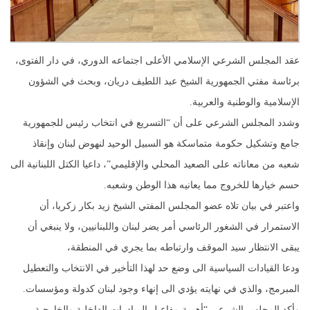
عقد المجلس الشرعي الإسلامي الأعلى اجتماعه الدوري، في دار الفتوى،
برئاسة مفتي الجمهورية الشيخ عبد اللطيف دريان، وبحث في الشؤون
الإسلامية والوطنية والعربية.
وشدد المجلس الشرعي على أن “التسريع في انتخاب رئيس للجمهورية
جامع وتشكيل حكومة متماسكة هو السبيل الوحيد لنهوض لبنان وإنقاذ
شعبه من معاناته على الصعيد المحلي والإقليمي”، داعيا الكتل اللبنانية الى
حسم خيارها للخروج مما يعانيه هذا الوطن وشعبه.
واعتبر في بيان تلاه عضو المجلس المفتي الشيخ زيد بكار زكريا، أن
الاستمرار في الشغور الرئاسي أمر يضر لبنان واللبنانيين، ولا ينبغي أن
يبقى الانتظار سيد الموقف وارتباطه بما يجري في المنطقة،
ودعا القيادات السياسية الى وضع حد لهذا التأخير في الانتخاب والتعطيل
المبرمج، والذي في نهايته يؤدي الى إنهاء وجود لبنان كدولة ومؤسسات.
وأكد المجلس الشرعي “أهمية مفاعيل المبادرات الداخلية والخارجية،