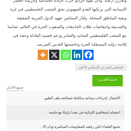
وتحرير أرضه. ودان بقوة جرائم حرب الإبادة الجماعية وجريمة العصر
الإنسانية التي يرتكبها العدو الصهيوني بحق الشعب الفلسطيني في غزة
وبقية المناطق المحتلة. وقدّر المجلس جهود الدول العربية الشقيقة
والصديقة وانتفاضات طلاب الجامعات والشعوب الحرة في العالم، تضامنا
مع الشعب الفلسطيني الصامد والصابر ودعم قضيته العادلة وحقه في
إقامة دولته المستقلة الحرة وعاصمتها القدس الشريف.
المجلس الشرعي الإسلامي الأعلى
مــبــاشـــر
جميع الأخبار
الأشغال: إجراءات ميدانية متكاملة لمعالجة ملف الطيو...
اعتصام لمتعاقدي اللبنانية في بعبدا تزامنًا مع جلسة...
تجمع العلماء اعلن رفضه للمفاوضات المباشرة ودان الا...