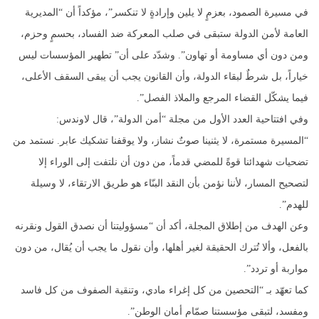
في مسيرة الصمود، بعزمٍ لا يلين وإرادةٍ لا تنكسر”، مؤكداً أن “المديرية
العامة لأمن الدولة ستبقى في صلب المعركة ضد الفساد، بحسمٍ وحزم،
ومن دون أي مساومة أو تهاون”. وشدّد على أن” تطهير المؤسسات ليس
خياراً، بل شرطٌ لبقاء الدولة، وأن القانون يجب أن يبقى السقف الأعلى،
فيما يشكّل القضاء المرجع والملاذ الفصل”.
وفي افتتاحية العدد الأول من مجلة “أمن الدولة”، قال لاوندس:
“المسيرة مستمرة، لا يثنينا صوتٌ نشاز، ولا يوقفنا تشكيك عابر. نستمد من
تضحيات شهدائنا قوةً للمضي قدماً، من دون أن نلتفت إلى الوراء إلا
لتصحيح المسار، لأننا نؤمن بأن النقد البنّاء هو طريق الارتقاء، لا وسيلة
للهدم”.
وعن الهدف من إطلاق المجلة، أكد أن “مسؤوليتنا أن نصدق القول ونقرنه
بالفعل، وألا تُترك الحقيقة لغير أهلها، وأن نقول ما يجب أن يُقال، من دون
مواربة أو تردد”.
كما تعهّد بـ “التحصين من كل إغراء مادي، وتنقية الصفوف من كل فاسد
ومفسد، لتبقى مؤسستنا صمّام أمان الوطن”.