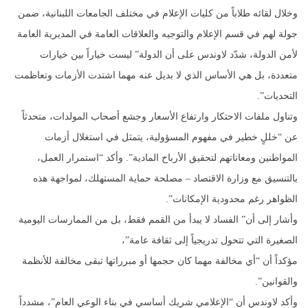
وخلال لقائه طلاباً من كليات الإعلام في مختلف الجامعات اللبنانية، ضمن
جولة لهم في قسم الإعلام والتوجيه والعلاقات العامة في المديرية العامة
لأمن الدولة، شدّد لاوندس على أن الدولة” ليست خياراً بين خيارات
متعددة، بل هي الأساس الذي لا بديل عنه مهما اشتدت الأزمات وتعاظمت
التحديات”.
وتناول ملفات الاحتكار وارتفاع الأسعار وجشع أصحاب المولدات، متحدثاً
عن “خللٍ خطير في مفهوم المسؤولية، يتمثل في استغلال أزمات
المواطنين ومعاناتهم لتحقيق الأرباح المادية”. وأكد “استمرار العمل،
بالتنسيق مع وزارة الاقتصاد – مصلحة حماية المستهلك، لمواجهة هذه
الظواهر رغم محدودية الإمكانات”.
وأشار إلى أن” الفساد لا يبدأ من القمم فقط، بل من الممارسات اليومية
الصغيرة التي تتحول تدريجياً إلى ثقافة عامة”،
مؤكداً أن “أي مخالفة مهما كان حجمها أو مبرراتها تبقى مخالفة للأنظمة
والقوانين”.
وأكد لاوندس أن “الإعلامي شريك أساسي في بناء الوعي العام”، مشدداً