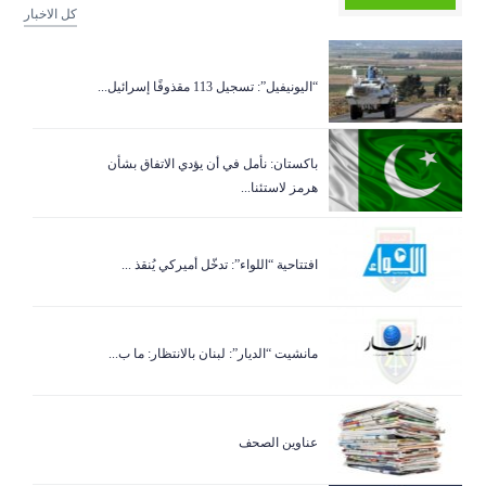
كل الاخبار
“اليونيفيل”: تسجيل 113 مقذوفًا إسرائيل...
باكستان: نأمل في أن يؤدي الاتفاق بشأن
هرمز لاستئنا...
افتتاحية “اللواء”: تدخّل أميركي يُنقذ ...
مانشيت “الديار”: لبنان بالانتظار: ما ب...
عناوين الصحف