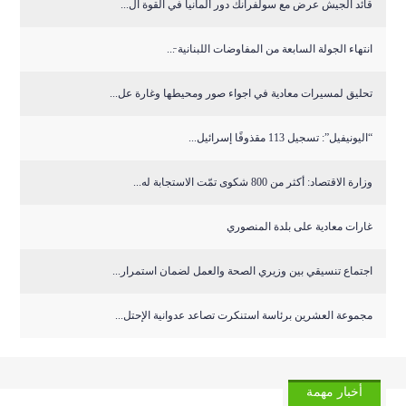
قائد الجيش عرض مع سولفرانك دور ألمانيا في القوة ال...
انتهاء الجولة السابعة من المفاوضات اللبنانية ̵...
تحليق لمسيرات معادية في اجواء صور ومحيطها وغارة عل...
“اليونيفيل”: تسجيل 113 مقذوفًا إسرائيل...
وزارة الاقتصاد: أكثر من 800 شكوى تمّت الاستجابة له...
غارات معادية على بلدة المنصوري
اجتماع تنسيقي بين وزيري الصحة والعمل لضمان استمرار...
مجموعة العشرين برئاسة استنكرت تصاعد عدوانية الإحتل...
أخبار مهمة