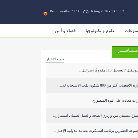
Beirut weather 31 ° C
6 Aug 2026 - 13:50:52
نوعات
علوم و تكنولوجيا
قضاء و أمن
مــبــاشـــر
جميع الأخبار
نيفيل”: تسجيل 113 مقذوفًا إسرائيل...
الاقتصاد: أكثر من 800 شكوى تمّت الاستجابة له...
ات معادية على بلدة المنصوري
ماع تنسيقي بين وزيري الصحة والعمل لضمان استمرار...
وعة العشرين برئاسة استنكرت تصاعد عدوانية الإحتل...