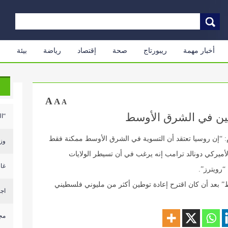
أخبار مهمة
ريبورتاج
صحة
إقتصاد
رياضة
بيئة
م
A
A
A
تين في الشرق الأوسط
“اليو
: “إن روسيا تعتقد أن التسوية في الشرق الأوسط ممكنة فقط
وزارة 
أميركي دونالد ترامب إنه يرغب في أن تسيطر الولايات
غار
“رويترز”.
 بعد أن كان اقترح إعادة توطين أكثر من مليوني فلسطيني
اجت
مجم