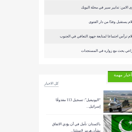
 الامن: تدابير سير في محلة البويك
م يستقبل وفدًا من دار الفتوى
م ترأس اجتماعا لمتابعة جهود التعافي في الجنوب
راعي بحث مع زواره في المستجدات
أخبار مهمة
كل الاخبار
“اليونيفيل”: تسجيل 113 مقذوفًا
إسرائيل...
باكستان: نأمل في أن يؤدي الاتفاق
بشأن هرمز لاستئنا...