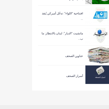
افتتاحية “اللواء”: تدخّل أميركي يُنقذ
...
مانشيت “الديار”: لبنان بالانتظار: ما
ب...
عناوين الصحف
أسرار الصحف