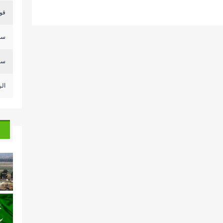
قوى
سلا
سلا
ال