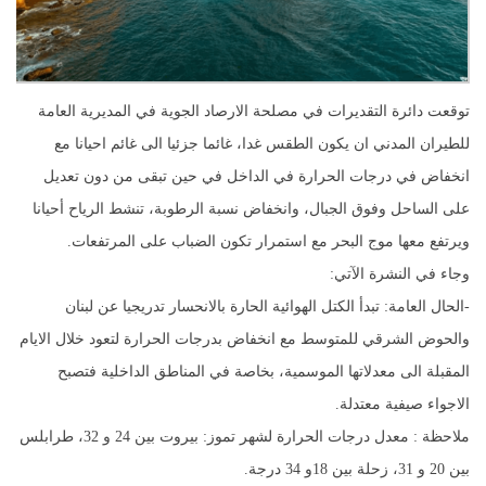
توقعت دائرة التقديرات في مصلحة الارصاد الجوية في المديرية العامة
للطيران المدني ان يكون الطقس غدا، غائما جزئيا الى غائم احيانا مع
انخفاض في درجات الحرارة في الداخل في حين تبقى من دون تعديل
على الساحل وفوق الجبال، وانخفاض نسبة الرطوبة، تنشط الرياح أحيانا
ويرتفع معها موج البحر مع استمرار تكون الضباب على المرتفعات.
وجاء في النشرة الآتي:
-الحال العامة: تبدأ الكتل الهوائية الحارة بالانحسار تدريجيا عن لبنان
والحوض الشرقي للمتوسط مع انخفاض بدرجات الحرارة لتعود خلال الايام
المقبلة الى معدلاتها الموسمية، بخاصة في المناطق الداخلية فتصبح
الاجواء صيفية معتدلة.
ملاحظة : معدل درجات الحرارة لشهر تموز: بيروت بين 24 و 32، طرابلس
بين 20 و 31، زحلة بين 18و 34 درجة.