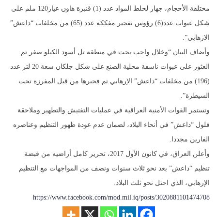
مختلفة الأحجام، جهاز لخلط المواد عدد (1) قنبرة هاون عيار120 ملم على
شكل عبوات عدد(6) رؤوس تفجير مفككة عدد (65) من مخلفات “داعش”
الارهابي”.
وأضاف البيان “وخلال واجب بحث في منطقة تل أسود الكيلو صفر تم
العثور على عبوات ناسفة محلية الصنع على شكل جلكان سعة 20 لتر عدد
(196) من مخلفات “داعش” الإرهابي تم فجيرها من قبل المفرزة تحت
السيطرة”.
وتستمر القوات الأمنية العراقية في عمليات التفتيش والتطهير وملاحقة
فلول “داعش” في أنحاء البلاد، لضمان عدم عودة ظهور التنظيم وعناصره
الفارين مجددا.
وأعلن العراق، في كانون الأول 2017، تحرير كامل أراضيه من قبضة
تنظيم “داعش” بعد نحو ثلاث سنوات ونصف من المواجهات مع التنظيم
الإرهابي، الذي احتل نحو ثلث البلاد.
https://www.facebook.com/mod.mil.iq/posts/3020881101474708