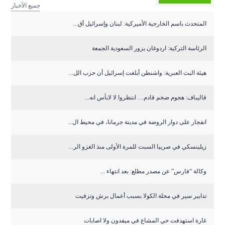
جميع الأخبار
المتحدث باسم الخارجية الأميركية: لبنان وإسرائيل أق...
الرئاسة التركية: اردوغان يزور السعودية الجمعة
هيئة البث العبرية: واشنطن أبلغت إسرائيل أن حزب الل...
قاليباف: هجوم ضخم قادم… انتظروا لا لابأس انه...
انفجار على دوار الروضة في مدينة جرمانا، في محيط ال...
زيلينسكي في صربيا السبت للمرة الأولى منذ الغزو الر...
وكالة “فارس” عن مصدر مطلع: بعد انتهاء ...
تدابير سير في محلة الكولا بسبب أعمال برش وتزفيت
غارة استهدفت حي المشاع في ميفدون ولا اصابات