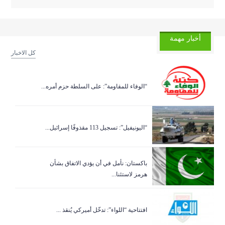
أخبار مهمة
كل الاخبار
“الوفاء للمقاومة”: على السلطة حزم أمره...
“اليونيفيل”: تسجيل 113 مقذوفًا إسرائيل...
باكستان: نأمل في أن يؤدي الاتفاق بشأن
هرمز لاستئنا...
افتتاحية “اللواء”: تدخّل أميركي يُنقذ ...