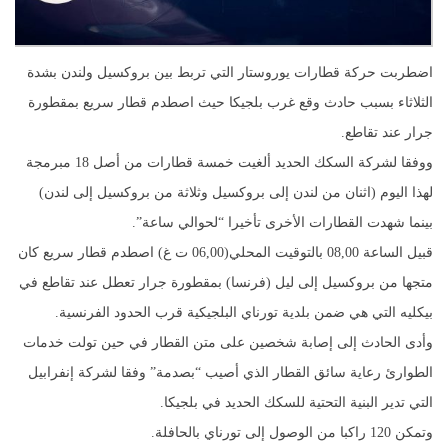
اضطربت حركة قطارات يوروستار التي تربط بين بروكسيل ولندن بشدة
الثلاثاء بسبب حادث وقع غرب بلجيكا حيث اصطدم قطار سريع بمقطورة
جرار عند تقاطع.
ووفقا لشركة السكك الحديد ألغيت خمسة قطارات من أصل 18 مبرمجة
لهذا اليوم (اثنان من لندن إلى بروكسيل وثلاثة من بروكسيل إلى لندن)
بينما شهدت القطارات الأخرى تأخيرا “لحوالي ساعة”.
قبيل الساعة 08,00 بالتوقيت المحلي(06,00 ت غ) اصطدم قطار سريع كان
متجها من بروكسيل إلى ليل (فرنسا) بمقطورة جرار تعطل عند تقاطع في
بيكليه التي هي ضمن بلدية تورناي البلجيكية قرب الحدود الفرنسية.
وأدى الحادث إلى إصابة شخصين على متن القطار في حين تولت خدمات
الطوارئ رعاية سائق القطار الذي أصيب “بصدمة” وفقا لشركة إنفرابيل
التي تدير البنية التحتية للسكك الحديد في بلجيكا.
وتمكن 120 راكبا من الوصول إلى تورناي بالحافلة.