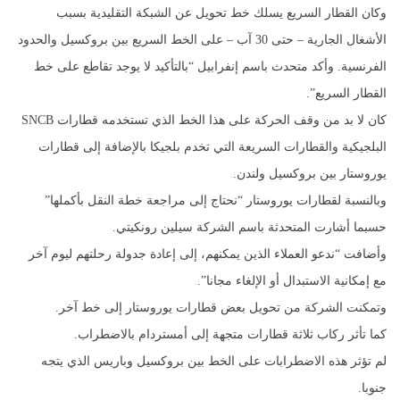
وكان القطار السريع يسلك خط تحويل عن الشبكة التقليدية بسبب
الأشغال الجارية – حتى 30 آب – على الخط السريع بين بروكسيل والحدود
الفرنسية. وأكد متحدث باسم إنفرابيل “بالتأكيد لا يوجد تقاطع على خط
القطار السريع”.
كان لا بد من وقف الحركة على هذا الخط الذي تستخدمه قطارات SNCB
البلجيكية والقطارات السريعة التي تخدم بلجيكا بالإضافة إلى قطارات
يوروستار بين بروكسيل ولندن.
وبالنسبة لقطارات يوروستار “نحتاج إلى مراجعة خطة النقل بأكملها”
حسبما أشارت المتحدثة باسم الشركة سيلين رونكيتي.
وأضافت “ندعو العملاء الذين يمكنهم، إلى إعادة جدولة رحلتهم ليوم آخر
مع إمكانية الاستبدال أو الإلغاء مجانا”.
وتمكنت الشركة من تحويل بعض قطارات يوروستار إلى خط آخر.
كما تأثر ركاب ثلاثة قطارات متجهة إلى أمستردام بالاضطراب.
لم تؤثر هذه الاضطرابات على الخط بين بروكسيل وباريس الذي يتجه
جنوبا.