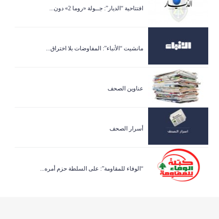
افتتاحية “الديار”: جــولة «روما 2» دون...
مانشيت “الأنباء”: المفاوضات بلا اختراق...
عناوين الصحف
أسرار الصحف
“الوفاء للمقاومة”: على السلطة حزم أمره...