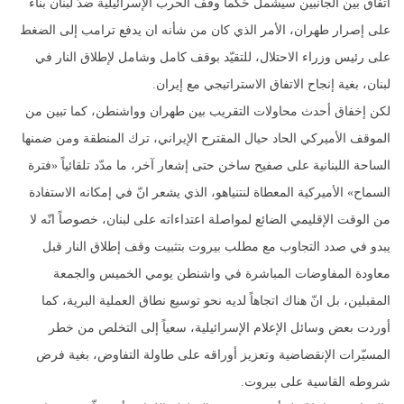
اتفاق بين الجانبين سيشمل حُكماً وقف الحرب الإسرائيلية ضدّ لبنان بناءً
على إصرار طهران، الأمر الذي كان من شأنه ان يدفع ترامب إلى الضغط
على رئيس وزراء الاحتلال، للتقيّد بوقف كامل وشامل لإطلاق النار في
لبنان، بغية إنجاح الاتفاق الاستراتيجي مع إيران.
لكن إخفاق أحدث محاولات التقريب بين طهران وواشنطن، كما تبين من
الموقف الأميركي الحاد حيال المقترح الإيراني، ترك المنطقة ومن ضمنها
الساحة اللبنانية على صفيح ساخن حتى إشعار آخر، ما مدّد تلقائياً «فترة
السماح» الأميركية المعطاة لنتنياهو، الذي يشعر انّ في إمكانه الاستفادة
من الوقت الإقليمي الضائع لمواصلة اعتداءاته على لبنان، خصوصاً انّه لا
يبدو في صدد التجاوب مع مطلب بيروت بتثبيت وقف إطلاق النار قبل
معاودة المفاوضات المباشرة في واشنطن يومي الخميس والجمعة
المقبلين، بل انّ هناك اتجاهاً لديه نحو توسيع نطاق العملية البرية، كما
أوردت بعض وسائل الإعلام الإسرائيلية، سعياً إلى التخلص من خطر
المسيّرات الإنقضاضية وتعزيز أوراقه على طاولة التفاوض، بغية فرض
شروطه القاسية على بيروت.