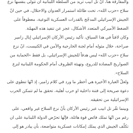
والمفارقة هنا، انّ تل أبيب تريد من السلطة اللبنانية أن تتولّى بنفسها نزع
سلاح «حزب الله»، تحت طائلة استمرار العدوان والاحتلال، في حين انّ
الجيش الإسرائيلي المدجّج بالقدرات العسكرية النوعية، معطوفاً على
الضغط الأميركي المتعدد الأشكال، عجز عن تنفيذ هذه المهمّة.
وكان لافتاً في هذا السياق، تأكيد رئيس الأركان الإسرائيلي إيال زامير
صراحة، خلال مثوله أمام لجنة الخارجية والأمن في الكنيست، انّ نزع
سلاح «حزب الله» ليس هدفاً للجيش الإسرائيلي، بل فقط «الحماية من
الصواريخ المضادة للدروع، وتهيئة الظروف أمام الحكومة اللبنانية لنزع
السلاح».
ولعلّ العبارة الأخيرة هي أخطر ما ورد في كلام زامير، إذ انّها تنطوي على
دعوة صريحة إلى فتنة داخلية او حرب أهلية، تحقق ما لم تتمكن الحرب
الإسرائيلية من تحقيقه.
وبينما تقّر تل ابيب عبر رئيس الأركان بأنّ نزع السلاح غير واقعي، على
رغم من انّها تملك فائض قوة هائلة، فإنّها تحرّض الدولة اللبنانية على ان
تكلّف الجيش الذي يملك إمكانات عسكرية متواضعة، بأن يبادر هو إلى