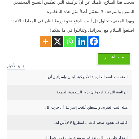
سحب هذا السلاح، ناهيك عن انّ تركيبته التي تعكس النسيج المجتمعي
المتنوع والمرهف لا تتحمّل أصلاً مثل هذه المغامرة.
وبهذا المعنى، تحاول تل أبيب الدفع نحو توريط لبنان في المعادلة الآتية:
اصنعوا السلام مع إسرائيل وتقاتلوا في ما بينكم!
مــبــاشـــر
جميع الأخبار
المتحدث باسم الخارجية الأميركية: لبنان وإسرائيل أق...
الرئاسة التركية: اردوغان يزور السعودية الجمعة
هيئة البث العبرية: واشنطن أبلغت إسرائيل أن حزب الل...
قاليباف: هجوم ضخم قادم… انتظروا لا لابأس انه...
انفجار على دوار الروضة في مدينة جرمانا، في محيط ال...