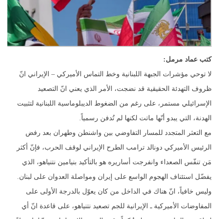
كتب عماد مرمل:
لا توحي مؤشرات الجبهة اللبنانية وخط التماس الأميركي – الإيراني انّ
ظروف التهدئة الحقيقية قد نضجت، الأمر الذي يعني انّ التصعيد
الإسرائيلي مستمر، على رغم من الضغوط الديبلوماسية اللبنانية لتثبيت
الهدنة، التي يبدو أنّها ماتت لكنها لم تُدفن رسمياً.
مع التعثر المتجدد للمسار التفاوضي بين واشنطن وطهران بعد رفض
الرئيس الأميركي دونالد ترامب الطرح الإيراني لوقف الحرب، فإنّ أكثر
مَن تنفّس الصعداء وانفرجت أساريره هو بالتأكيد بنيامين نتنياهو، الذي
يفضّل استئناف الهجوم الواسع على إيران ومواصلة العدوان على لبنان.
وليس خافياً، انّ هناك في الداخل من كان يعوّل بالدرجة الأولى على
المفاوضات الأميركية ـ الإيرانية للجم تصعيد نتنياهو، على قاعدة انّ أي