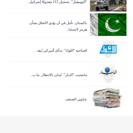
“اليونيفيل”: تسجيل 113 مقذوفًا إسرائيل...
باكستان: نأمل في أن يؤدي الاتفاق بشأن
هرمز لاستئنا...
افتتاحية “اللواء”: تدخّل أميركي يُنقذ ...
مانشيت “الديار”: لبنان بالانتظار: ما ب...
عناوين الصحف