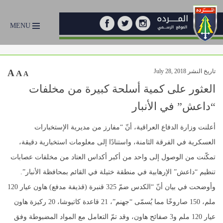
MENU
تاريخ النشر July 28, 2018
A
A
A
العثور على كمية أسلحة كبيرة من مخلفات
“داعش” في الأنبار
أعلنت وزارة الدفاع العراقية، أنّ “مفارز من مديرية الإستخبارات
العسكرية في الفرقة الثامنة، واستنادًا إلى معلومات استخبارية دقيقة،
تمكّنت من الوصول إلى واحد من أكبر أكداس العتاد من مخلفات عصابات
تنظيم “داعش” الإرهابية في منطقة ختيلة في القائم بمحافظة الأنبار”.
وأوضحت في بيان أنّ “الكدس ضمّ 325 قنبرة (قذيفة مدفع) هاون عيار 120
ملم، 150 صاروخًا مما يُسمّى “جهنم”، 21 قاعدة كاتيوشا، 20 ركيزة هاون
عيار 120 ملم و3 صفائح هاون، وقد تمّ التعامل مع المواد المضبوطة وفق