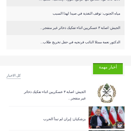
مياه الجنوب: توقف التغذية في صيدا لهذا السبب
الجيش: اصابة ٣ عسكريين اثناء تفكيك ذخائر غير منفجر...
الدكتور نعمة ممثلا النائب فرنجيه في حفل تخريج طلاب...
أخبار مهمة
كل الاخبار
الجيش: اصابة ٣ عسكريين اثناء تفكيك ذخائر
غير منفجر...
بزشكيان: إيران لم تبدأ الحرب