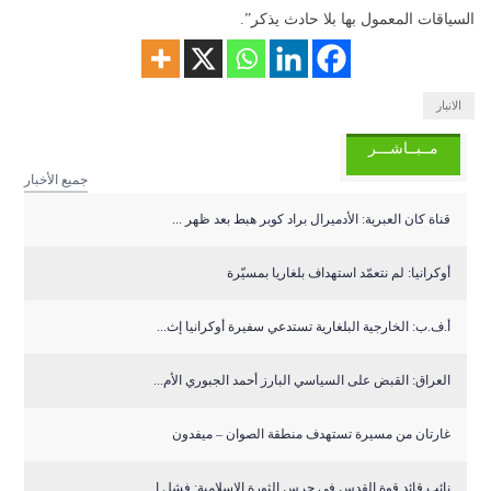
السياقات المعمول بها بلا حادث يذكر”.
الانبار
مــبــاشـــر
جميع الأخبار
قناة كان العبرية: الأدميرال براد كوبر هبط بعد ظهر ...
أوكرانيا: لم نتعمّد استهداف بلغاريا بمسيّرة
أ.ف.ب: الخارجية البلغارية تستدعي سفيرة أوكرانيا إث...
العراق: القبض على السياسي البارز أحمد الجبوري الأم...
غارتان من مسيرة تستهدف منطقة الصوان – ميفدون
نائب قائد قوة القدس في حرس الثورة الإسلامية: فشل ا...