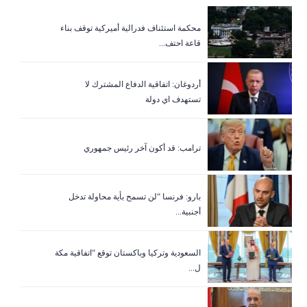
‏محكمة استئناف فدرالية أميركية توقف بناء
قاعة احتف...
أردوغان: اتفاقية الدفاع المشترك لا
تستهدف اي دولة
ترامب: قد أكون آخر رئيس جمهوري
بارو: فرنسا “لن تسمح بأية محاولة تدخل
أجنبية...
السعودية وتركيا وباكستان توقع “اتفاقية مكة
ل...