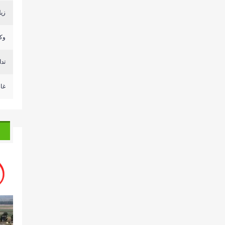
زيل
وكا
تد
غا