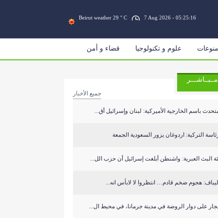
Beirut weather 29 ° C
7 Aug 2026 - 05:25:16
نوعات
علوم و تكنولوجيا
قضاء و أمن
مــبــاشـــر
جميع الأخبار
تحدث باسم الخارجية الأميركية: لبنان وإسرائيل أق...
ئاسة التركية: اردوغان يزور السعودية الجمعة
ة البث العبرية: واشنطن أبلغت إسرائيل أن حزب الل...
يباف: هجوم ضخم قادم… انتظروا لا لابأس انه...
جار على دوار الروضة في مدينة جرمانا، في محيط ال...