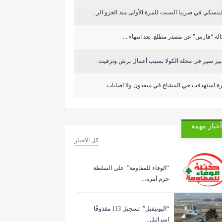
ينسكي في صربيا السبت للمرة الأولى منذ الغزو الر...
لة “فارس” عن مصدر مطلع: بعد انتهاء ...
ابير سير في محلة الكولا بسبب أعمال برش وتزفيت
رة استهدفت حي المشاع في ميفدون ولا اصابات
أخبار مهمة
كل الاخبار
“الوفاء للمقاومة”: على السلطة
حزم أمره...
“اليونيفيل”: تسجيل 113 مقذوفًا
إسرائيل...