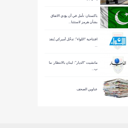
باكستان: نأمل في أن يؤدي الاتفاق
بشأن هرمز لاستئنا...
افتتاحية “اللواء”: تدخّل أميركي يُنقذ
...
مانشيت “الديار”: لبنان بالانتظار: ما
ب...
عناوين الصحف