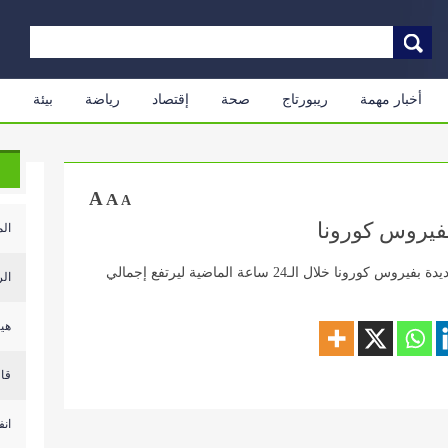
أخبار مهمة
ريبورتاج
صحة
إقتصاد
رياضة
بيئة
م
A
A
A
الم
أعلنت وزارة الصحة الكويتية عن تسجيل 6 وفيات جديدة بفيروس كورونا خلال الـ24 ساعة الماضية ليرتفع إجمالي
الر
هيئ
قال
انف