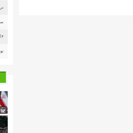
درج
سر
٣ آليات للعدو وصلت الى مكان قريب من ثكنة الجيش الل...
توغ