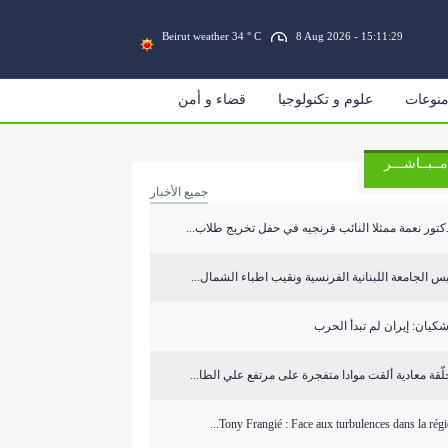
Beirut weather 34 ° C
8 Aug 2026 - 15:11:29
نوعات
علوم و تكنولوجيا
قضاء و أمن
مــبــاشـــر
جميع الأخبار
كتور نعمة ممثلا النائب فرنجيه في حفل تخريج طلاب...
س الجامعة اللبنانية الفرنسية ونقيب اطباء الشمال...
كيان: إيران لم تبدأ الحرب
ّقة معادية ألقت موادا متفجرة على مرتفع علي الطا...
Tony Frangié : Face aux turbulences dans la région