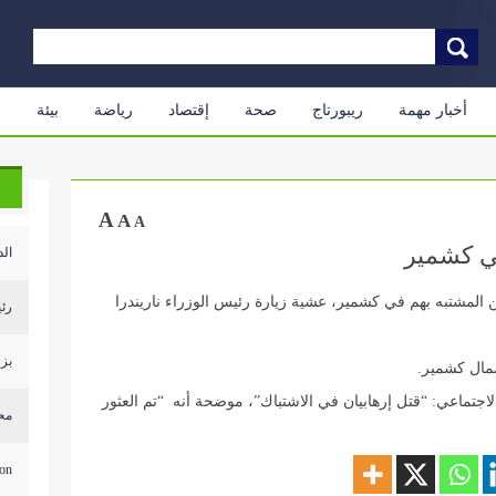
أخبار مهمة
ريبورتاج
صحة
إقتصاد
رياضة
بيئة
م
A
A
A
ي كشمير
الد
 المشتبه بهم في كشمير، عشية زيارة رئيس الوزراء ناريندرا
رئي
بزش
مال كشمير.
جتماعي: “قتل إرهابيان في الاشتباك”، موضحة أنه “تم العثور
محل
...