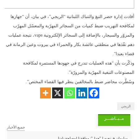
أفادت إدارة حصر التبغ والتنباك اللبنانية “الريجي”، في بيان، أن “جهازها
لمكافحة التهريب ضبط كميات من السجائر المهرّبة والمعسّل المهرّب
والمزوّر والسيجار، بالإضافة إلى السجائر الإلكترونية vape، نتيجة عمليات
دهم نفّذها في منطقتي عائشة بكار والحمراء في بيروت وعين الرمانة في
قضاء بعبدا”.
وذكّرت بأن “هذه العمليات تندرج في جهودها المستمرة لمكافحة
المصنوعات التبغية المهرّبة والمزورّة”.
وسُطّرت محاضر ضبط بالمخالفين ينظر فيها القضاء المختص”.
الريجي
مــبــاشـــر
جميع الأخبار
سليمان فرنجيه لـ”جدل”: مواقفنا لمصلحة بلدنا ...