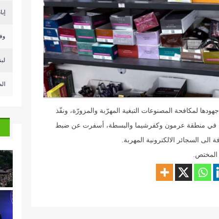
إبا
وف
لبن
الط
هودها لمكافحة المصنوعات التبغية المهرّبة والمزورّة، ونفّذ
دهم في منطقة عرمون وكفرشيما والبسطة، أسفرت عن ضبط
الى السجائر الالكترونية المهربة.
 المختص.