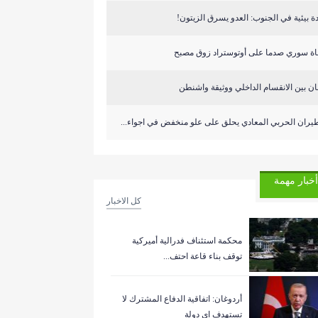
دة بيئية في الجنوب: العدو يسرق الزيتون!
اة سوري صدما على أوتوستراد زوق مصبح
ان بين الانقسام الداخلي ووثيقة واشنطن
يران الحربي المعادي يحلق على علو منخفض في اجواء...
أخبار مهمة
كل الاخبار
‏محكمة استئناف فدرالية أميركية
توقف بناء قاعة احتف...
أردوغان: اتفاقية الدفاع المشترك لا
تستهدف اي دولة