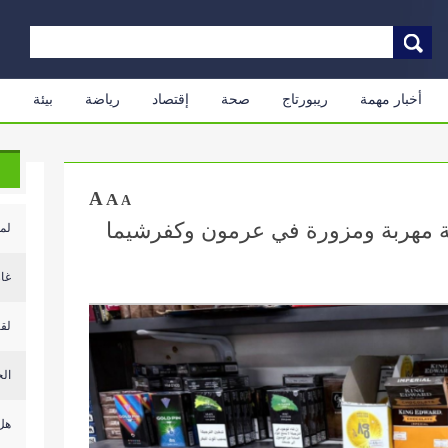
أخبار مهمة
ريبورتاج
صحة
إقتصاد
رياضة
بيئة
م
A
A
A
 مهربة ومزورة في عرمون وكفرشيما
لم
غار
لقا
الح
هل 