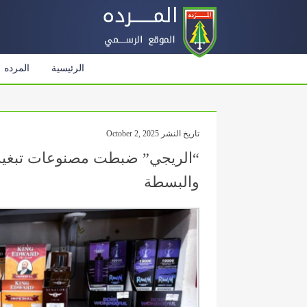
الرئيسية
المرده
تاريخ النشر October 2, 2025
“الريجي” ضبطت مصنوعات تبغية
والبسطة