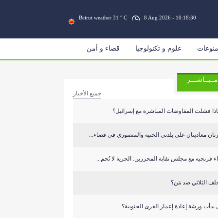
Beirut weather 31 ° C
8 Aug 2026 - 10:18:30
نوعات
علوم و تكنولوجيا
قضاء و أمن
مــبــاشـــر
جميع الأخبار
اذا فشلت المفاوضات المباشرة مع إسرائيل؟
تان معاديتان على بلدتي الحنية والمنصوري في قضاء...
ء فرنجيه مع مجلس نقابة المحررين: الحرية لا تُحم...
لف الثلاثي ضد مَن؟
بدأت ورشة إعادة إعمار القرى الجنوبية؟