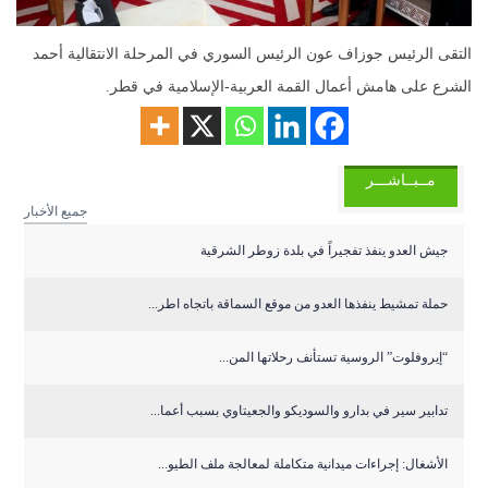
التقى الرئيس جوزاف عون الرئيس السوري في المرحلة الانتقالية أحمد
الشرع على هامش أعمال القمة العربية-الإسلامية في قطر.
مــبــاشـــر
جميع الأخبار
جيش العدو ينفذ تفجيراً في بلدة زوطر الشرقية
حملة تمشيط ينفذها العدو من موقع السماقة باتجاه اطر...
“إيروفلوت” الروسية تستأنف رحلاتها المن...
تدابير سير في بدارو والسوديكو والجعيتاوي بسبب أعما...
الأشغال: إجراءات ميدانية متكاملة لمعالجة ملف الطيو...