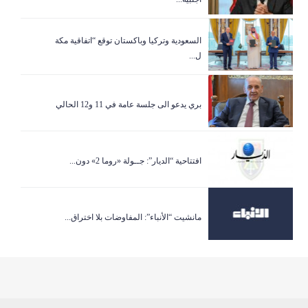
السعودية وتركيا وباكستان توقع “اتفاقية مكة
ل...
بري يدعو الى جلسة عامة في 11 و12 الحالي
افتتاحية “الديار”: جــولة «روما 2» دون...
مانشيت “الأنباء”: المفاوضات بلا اختراق...