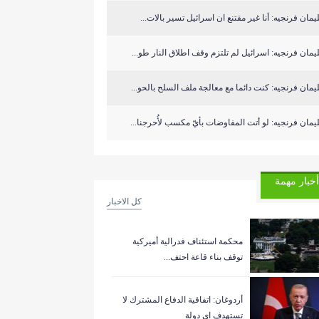
مان فرنجيه: أنا غير مقتنع ان اسرائيل تسير بالات...
مان فرنجيه: اسرائيل لم تلتزم وقف اطلاق النار طو...
مان فرنجيه: كنت دائما مع معالجة ملف السلح بالحو...
مان فرنجيه: لو أتت المفاوضات بأيّ مكسب لأُحرجنا...
أخبار مهمة
كل الاخبار
‏محكمة استئناف فدرالية أميركية
توقف بناء قاعة احتف...
أردوغان: اتفاقية الدفاع المشترك لا
تستهدف اي دولة