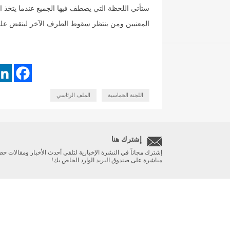
ستأتي اللحظة التي يصطف فيها الجميع عندما يتخذ ا
المعنيين ومن ينتظر سقوط الطرف الآخر لينقض على
اللجنة الخماسية
الملف الرئاسي
إشترك هنا
إشترك مجاناً في النشرة الإخبارية لتلقي أحدث الأخبار ومقالات حص
مباشرة على صندوق البريد الوارد الخاص بك!
الرئيسية
أخبار مهمة
ريبورتاج
صحة
Designed and developed by