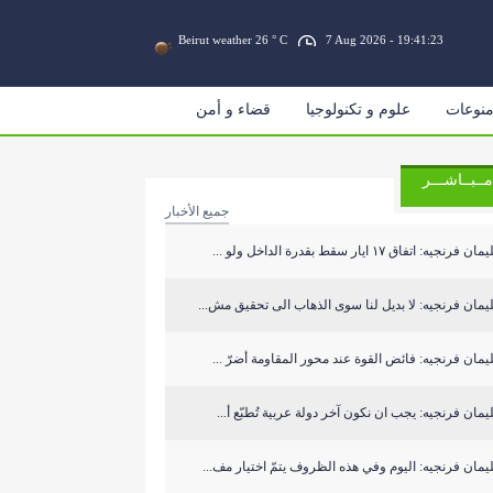
Beirut weather 26 ° C
7 Aug 2026 - 19:41:24
نوعات
علوم و تكنولوجيا
قضاء و أمن
مــبــاشـــر
جميع الأخبار
 فرنجيه: اتفاق ١٧ ايار سقط بقدرة الداخل ولو ...
مان فرنجيه: لا بديل لنا سوى الذهاب الى تحقيق مش...
مان فرنجيه: فائض القوة عند محور المقاومة أضرّ ...
مان فرنجيه: يجب ان نكون آخر دولة عربية تُطبّع أ...
مان فرنجيه: اليوم وفي هذه الظروف يتمّ اختيار مف...