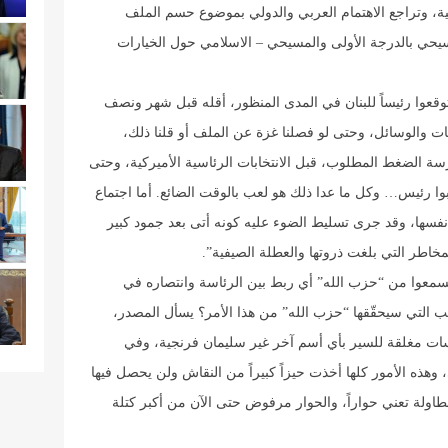
بية، وتراجع الاهتمام العربي والدولي بموضوع حسم الملف
يحي بالدرجة الأولى والمسيحي – الاسلامي حول الخيارات
توقعوا رئيساً للبنان في المدى المنظور، أقله قبل شهر ونصف
ت والوسائل، وحتى لو فصلنا غزة عن الملف أو قلنا ذلك،
ة الضغط المطلوب، قبل الانتخابات الرئاسية الأميركية، وحتى
بوا رئيس… وكل ما عدا ذلك هو لعب بالوقت الضائع. أما اجتماع
فسها، وقد جرى تسليط الضوء عليه كونه أتى بعد جمود كبير
اطر التي بلغت ذروتها والعطلة الصيفية”.
 يسمعوا من “حزب الله” أي ربط بين الرئاسة وانتصاره في
 التي سيحقّقها “حزب الله” من هذا الأمر؟ يسأل المصدر،
جلسات مغلقة للسير بأي أسم آخر غير سليمان فرنجية، وفي
ي، وهذه الأمور كلها أخذت حيزاً كبيراً من النقاش ولن يحصل فيها
طاولة تعني حواراً، والحوار مرفوض حتى الآن من أكبر كتلة