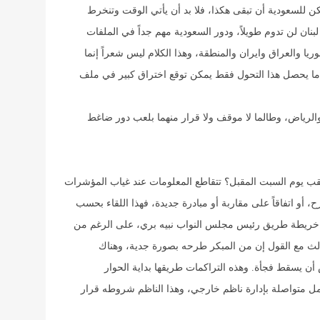
كن للسعودية أن تبقى هكذا، فلا بد أن يأتي الوقت وتنخرط
لبنان لن تدوم طويلاً، ودور السعودية مهم جداً في الملفات
ريا والعراق وايران والمنطقة، وهذا الكلام ليس شعراً إنما
دما يحصل هذا التحول فقط يمكن توقع اختراق كبير في ملف
 والرياض، وطالما لا موقف ولا قرار منهما بلعب دور ضاغط
رتقب يوم السبت المقبل؟ تتقاطع المعلومات عند غياب المؤشرات
، أو اتفاقاً على مقاربة أو مبادرة جديدة، فهذا اللقاء بحسب
اء خريطة طريق رئيس مجلس النواب نبيه بري، على الرغم من
ثالث مع القول إن من المبكر طرحه بصورة جدية، وهناك
ن يسقط فجأة. وهذه التراكمات طريقها بداية الحوار
ل متواصلة بإدارة ناظم خارجي، وهذا الناظم شروطه قرار