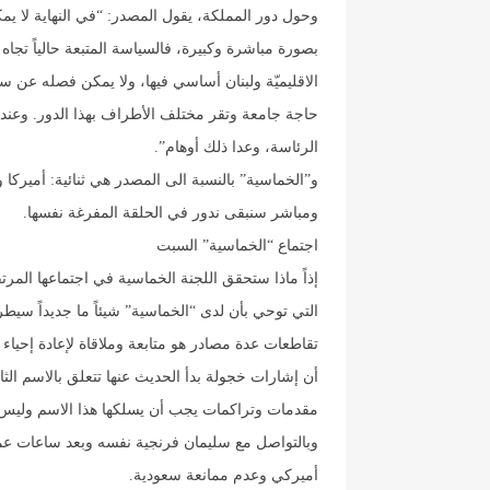
وحول دور المملكة، يقول المصدر: “في النهاية لا يم
بصورة مباشرة وكبيرة، فالسياسة المتبعة حالياً تجاه 
الاقليميّة ولبنان أساسي فيها، ولا يمكن فصله عن سو
حاجة جامعة وتقر مختلف الأطراف بهذا الدور. وعن
الرئاسة، وعدا ذلك أوهام”.
و”الخماسية” بالنسبة الى المصدر هي ثنائية: أميركا
ومباشر سنبقى ندور في الحلقة المفرغة نفسها.
اجتماع “الخماسية” السبت
إذاً ماذا ستحقق اللجنة الخماسية في اجتماعها الم
التي توحي بأن لدى “الخماسية” شيئاً ما جديداً سيطرح
تقاطعات عدة مصادر هو متابعة وملاقاة لإعادة إحي
أن إشارات خجولة بدأ الحديث عنها تتعلق بالاسم ال
مقدمات وتراكمات يجب أن يسلكها هذا الاسم وليس أ
وبالتواصل مع سليمان فرنجية نفسه وبعد ساعات عم
أميركي وعدم ممانعة سعودية.