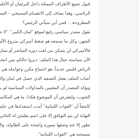
قبول جميع الأطراف الممثلة داخل البرلمان أو الأغل
الرئاسي، وهذا يضاف إلى الانقسام المسيحي – المس
المطروحة… فمن أين سيأتي الرئيس؟
يقول مصدر سياسي رفيع لموقع “لبنان الكبير”: “لا ت
الشهر، وكل ما نسمعه هو ضغط أميركي منزوع الآليا
فالأميركي لن يتمكن من لعب دوره المباشر أو ممارس
الآن سياسته حيال هذا الملف: دبروا حالكم بس انتخ
الرياض فليس جديداً، هو اجتماع مكرر وعوامله هي ن
أصاب الملف بفعل التصعيد الذي حصل في لبنان والمخ
ويؤكد المصدر أن المعنيين بالمداولات السياسية لم
الجنوب، ولنفترض أن الموضوع هكذا، ما هي المكاسب
كاشفاً أن “القوات اللبنانية” أبدت استعدادها في 
النهاية لن يتم التوافق إلا على اسم يطمئن له الثنائ
تطور إلا عند وضعها بصورة واضحة على الطاولة، وال
مسيحية هي “القوات اللبنانية”.