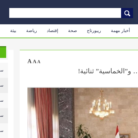
أخبار مهمة
ريبورتاج
صحة
إقتصاد
رياضة
بيئة
م
A
A
A
 و”الخماسية” ثنائية!
سليمان
سلي
سلي
سلي
سلي