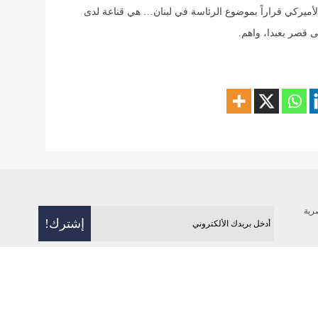
لأميركي قراراً بموضوع الرئاسة في لبنان… هي قناعة لدى
 قصر بعبدا، واهم.
رية
فن
رياضة
بيئة
منوعات
علوم و تكنولوج