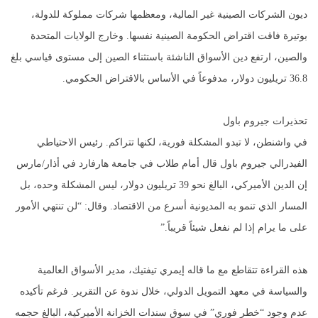
ديون الشركات الصينية غير المالية، ومعظمها شركات مملوكة للدولة،
بوتيرة فاقت اقتراض الحكومة الصينية نفسها. وخارج الولايات المتحدة
والصين، ارتفع دين الأسواق الناشئة باستثناء الصين إلى مستوى قياسي بلغ
36.8 تريليون دولار، مدفوعاً في الأساس بالاقتراض الحكومي.
تحذيرات جيروم باول
في واشنطن، لا تبدو المشكلة فورية، لكنها تتراكم. رئيس الاحتياطي
الفيدرالي جيروم باول قال أمام طلاب في جامعة هارفارد في أذار/مارس
إن الدين الأميركي، البالغ نحو 39 تريليون دولار، ليس المشكلة وحده، بل
المسار الذي تنمو به المديونية أسرع من الاقتصاد. وقال: “لن تنتهي الأمور
على ما يرام إذا لم نفعل شيئاً قريباً.”
هذه القراءة تتقاطع مع ما قاله إيمري تيفتيك، مدير الأسواق العالمية
والسياسة في معهد التمويل الدولي، خلال ندوة عن التقرير. فرغم تأكيده
عدم وجود “خطر فوري” في سوق سندات الخزانة الأميركية، البالغ حجمه