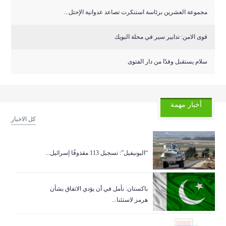
مجموعة العشرين برئاسة استنكرت تصاعد عدوانية الإحتل...
قوى الامن: تدابير سير في محلة البويك
سلام يستقبل وفدًا من دار الفتوى
أخبار مهمة
كل الاخبار
“اليونيفيل”: تسجيل 113 مقذوفًا إسرائيل...
باكستان: نأمل في أن يؤدي الاتفاق بشأن
هرمز لاستئنا...