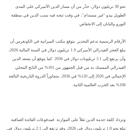
نحو 30 تريليون دولار، حذّر من أن مسار الدين الأميركي على المدى
الطويل يبدو “غير مستدام”، في وقت تتجه فيه نسب الدين في منطقة
اليورو واليابان إلى الانخفاض.
الأرقام الرسمية تدعم التحذير. يتوقع مكتب الميزانية في الكونغرس أن
يبلغ العجز الفيدرالي الأميركي 1.9 تريليون دولار في السنة المالية 2026،
وأن يرتفع إلى 3.1 تريليونات دولار في 2036. كما يتوقع أن يصعد الدين
الفيدرالي الممسك به من قبل الجمهور من 101% من الناتج المحلي
الإجمالي في 2026 إلى 120% في 2036، متجاوزاً الذروة التاريخية البالغة
106% بعد الحرب العالمية الثانية.
وتزداد كلفة خدمة الدين ثقلاً على الموازنة. فمدفوعات الفائدة الصافية
تبلغ نحو 1.0 تريليون دولار في 2026، وقد ترتفع إلى 2.1 تريليون دولار في