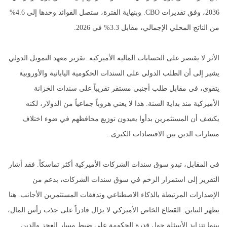
2036، وفق تقديرات CBO. وبنهاية الفترة، ستصل الفوائد وحدها إلى 4.6%
من الناتج المحلي الإجمالي، مقابل 3.3% في 2026.
الأثر لا يقتصر على الحسابات المالية الأميركية. تقرير معهد التمويل الدولي
يشير إلى أن الطلب الدولي على السندات الحكومية اليابانية والأوروبية
يتقوى، في مقابل طلب أجنبي مستقر تقريباً على سندات الخزانة
الأميركية منذ بداية السنة. هذا لا يعني هروباً جماعياً من الدولار، لكنه
يكشف أن المستثمرين بدأوا يعيدون توزيع محافظهم في ضوء اختلاف
مسارات الدين بين الاقتصادات الكبرى .
في المقابل، تبدو سوق سندات الشركات الأميركية أكثر تماسكاً. فقد أشار
التقرير إلى استمرار الزخم في سوق سندات الشركات، بدعم من
الإصدارات المرتبطة بالذكاء الاصطناعي وتدفقات المستثمرين الأجانب. هنا
يظهر التباين: القطاع الخاص الأميركي لا يزال قادراً على جذب رأس المال،
بينما تتزايد الأسئلة حول قدرة الحكومة على ضبط مسار العجز والدين.