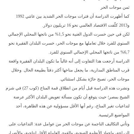
ثمن موجات الحر
كما أظهرت الدراسة أن فترات موجات الحر الشديد بين عامَي 1992
و2013 كلّفت الاقتصاد العالمي نحو 16 تريليون دولار.
لكن في حين خسرت الدول الغنية نحو 1,5% من ناتجها المحلي الإجمالي
السنوي للفرد خلال تعاملها مع موجات الحر، خسرت البلدان الفقيرة نحو
6,7% من ناتجها المحلي الإجمالي السنوي للفرد.
الدراسة أرجعت هذا التفاوت إلى أنه غالباً ما تكون البلدان الفقيرة واقعة
قرب المناطق المدارية، ما يجعل مناخها أكثر دفئاً بطبيعة الحال. وخلال
موجات الحر، تصبح حارّة بشكل استثنائي.
ونشرت هذه الدراسة قبل أيام من انطلاق قمة المناخ (كوب 27) في شرم
الشيخ بمصر؛ حيث يتوقع أن تكون مسألة تعويض البلدان الأكثر عرضة
لتداعيات تغير المناخ، رغم أنها الأقل مسؤولية عن هذه الظاهرة، أحد
المواضيع الرئيسية.
وتأتي التكاليف الناجمة عن موجات الحر من عوامل عدة: التداعيات على
الزراعة، وإجهاد الأنظمة الصحية، والقوى العاملة الأقل إنتاجية، والأضرار