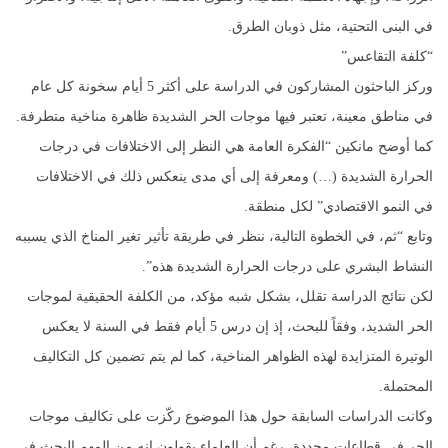
في البنى التحتية، مثل ذوبان الطرق.
“كلفة التقاعس”
وركز الباحثون المشاركون في الدراسة على أكثر 5 أيام سخونة كل عام
في مناطق معينة، تعتبر فيها موجات الحر الشديدة ظاهرة مناخية متطرفة.
كما أوضح مانكين “الفكرة العامة هي النظر إلى الاختلافات في درجات
الحرارة الشديدة (…) ومعرفة إلى أي مدى ينعكس ذلك في الاختلافات
في النمو الاقتصادي” لكل منطقة.
وتابع “ثم، في الخطوة التالية، ننظر في طريقة تأثير تغير المناخ الذي يسببه
النشاط البشري على درجات الحرارة الشديدة هذه”.
لكن نتائج الدراسة تقلل، بشكل شبه مؤكد، من الكلفة الحقيقية لموجات
الحر الشديد، وفقاً للبحث، إذ إن درس 5 أيام فقط في السنة لا يعكس
الوتيرة المتزايدة لهذه الظواهر المناخية، كما لم يتم تضمين كل التكاليف
المحتملة.
وكانت الدراسات السابقة حول هذا الموضوع ركّزت على تكاليف موجات
الحر في قطاعات محددة، رغم أن العلماء يقولون إنه من المهم البحث في