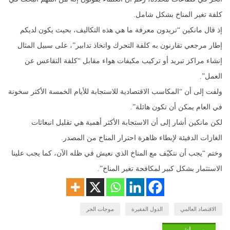
كلفة تغير المناخ بشكل شامل.
إذ قال مانكين “تريدون معرفة ما هي هذه التكاليف، بحيث يكون لديكم
إطار مرجعي تقارنون به كلفة التحرك واتخاذ تدابير”، على سبيل المثال
إنشاء مراكز تبريد أو تركيب مكيفات هواء مقابل “كلفة التقاعس عن
العمل”.
ولفت إلى أن “المكاسب الاقتصادية للاستجابة للأيام الخمسة الأكثر سخونة
في العام يمكن أن تكون هائلة”.
لكن مانكين أشار إلى أن الاستجابة الأكثر أهمية هي تقليل انبعاثات
الغازات الدفيئة لإبطاء ظاهرة احترار المناخ من المصدر.
وختم “يجب أن نتكيّف مع المناخ الذي نعيش في ظله الآن، كما يجب علينا
الاستثمار بشكل كبير لمكافحة تغير المناخ”.
الاقتصاد العالمي
الدول الفقيرة
موجات الحر
مــبــاشـــر