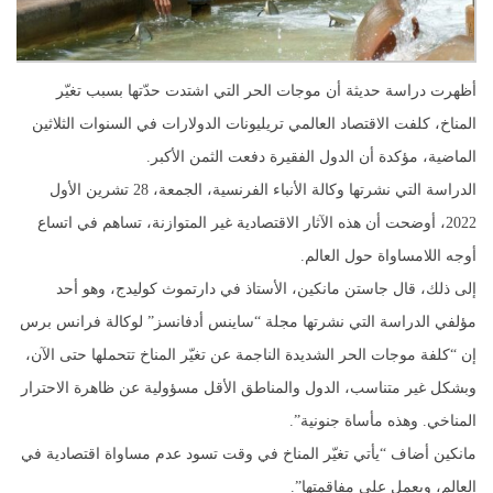
أظهرت دراسة حديثة أن موجات الحر التي اشتدت حدّتها بسبب تغيّر
المناخ، كلفت الاقتصاد العالمي تريليونات الدولارات في السنوات الثلاثين
الماضية، مؤكدة أن الدول الفقيرة دفعت الثمن الأكبر.
الدراسة التي نشرتها وكالة الأنباء الفرنسية، الجمعة، 28 تشرين الأول
2022، أوضحت أن هذه الآثار الاقتصادية غير المتوازنة، تساهم في اتساع
أوجه اللامساواة حول العالم.
إلى ذلك، قال جاستن مانكين، الأستاذ في دارتموث كوليدج، وهو أحد
مؤلفي الدراسة التي نشرتها مجلة “ساينس أدفانسز” لوكالة فرانس برس
إن “كلفة موجات الحر الشديدة الناجمة عن تغيّر المناخ تتحملها حتى الآن،
وبشكل غير متناسب، الدول والمناطق الأقل مسؤولية عن ظاهرة الاحترار
المناخي. وهذه مأساة جنونية”.
مانكين أضاف “يأتي تغيّر المناخ في وقت تسود عدم مساواة اقتصادية في
العالم، ويعمل على مفاقمتها”.