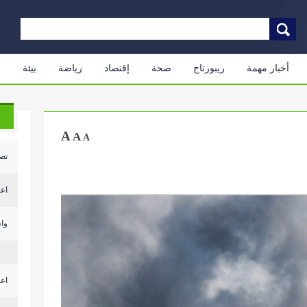
أخبار مهمة
ريبورتاج
صحة
إقتصاد
رياضة
بيئة
م
A
A
A
تصع
اعل
واس
اعل