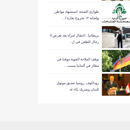
طوارئ الصحة: استشهاد مواطن
وإصابة ١٢ بجروح بغارة ا...
بريطانيا.. اعتقال امرأة بعد تعرض 4
رجال للطعن في ل...
توقف الملاحة الجوية موقتا في
مطار في ألمانيا بسبب ...
روداكوف: روسيا صديق موثوق
للبنان وشريك بنّاء له