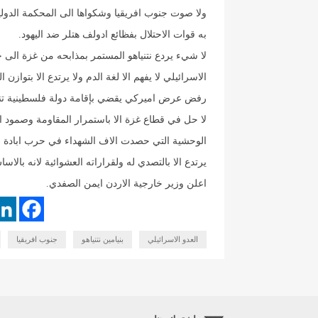
ولا صوت جنوب افريقيا وشكواها الى المحكمة الدولية 
به قوات الاحتلال بفظائع ادولف هتلر ضد اليهود.
لا شيء يردع نتنياهو المستمر بمذابحه من غزة الى جنو
الاسرائيلي لا يفهم الا لغة الدم ولا يرتدع الا بتواز
رفض عرض اميركي يقضي بإقامة دولة فلسطينية تنه
لا حل في قطاع غزة الا باستمرار المقاومة وصمود 
الوحشية التي حصدت الاف الشهداء في حرب ابادة لم يشهد 
يرتدع الا بالتصدي له ولقراراته العشوائية لانه بالا
اعلن وزير خارجية الاردن ايمن الصفدي.
العدو الاسرائيلي
بنيامين نتنياهو
جنوب افريقيا