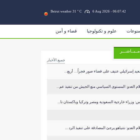
Beirut weather 31 ° C
6 Aug 2026 - 06:07:42
نوعات
علوم و تكنولوجيا
قضاء و أمن
مــبــاشـــر
جميع الأخبار
يد إسرائيلي عنيف على قضاء صور فجراً… أربع...
ام العدو: المستوى السياسي منع الجيش من تنفيذ عم...
: وزراء خارجية السعودية ومصر وتركيا وباكستان نا...
ام العدو: نتنياهو يرجئ المصادقة على تنفيذ الرد ...