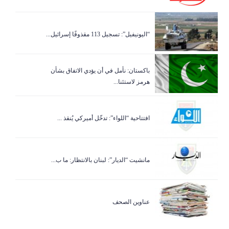
“اليونيفيل”: تسجيل 113 مقذوفًا إسرائيل...
باكستان: نأمل في أن يؤدي الاتفاق بشأن
هرمز لاستئنا...
افتتاحية “اللواء”: تدخّل أميركي يُنقذ ...
مانشيت “الديار”: لبنان بالانتظار: ما ب...
عناوين الصحف