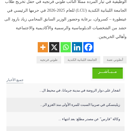
الوظيفية في تيار المرده ممثلًا النائب طوني فرنجيه في حفل تخريج طلاب
الجامعة اللبنانية الكندية (LCU) للعام 2025-2026 في حرمها الرئيسي في
عينطورة – كسروان، برعاية وحضور الوزير السابق المحامي زياد بارود الى
حشد من الشخصيات الدبلوماسية والرسمية والأكاديمية والاجتماعية
وأهالي الخريجين.
أنطوني نعمة
الجامعة اللبنانية الكندية
طوني فرنجيه
مــبــاشـــر
جميع الأخبار
انفجار على دوار الروضة في مدينة جرمانا، في محيط ال...
زيلينسكي في صربيا السبت للمرة الأولى منذ الغزو الر...
وكالة “فارس” عن مصدر مطلع: بعد انتهاء ...