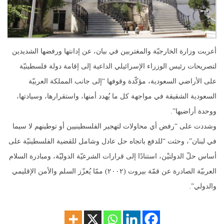
أعربت وزارة الخارجيّة والمغتربين في بيان، عن إدانتها ورفضها الشديدين
لتصريحات رئيس الوزراء الإسرائيلي الداعية إلى إقامة دولة فلسطينيّة
على الأراضي السعودية، مؤكّدة وقوفها “إلى جانب المملكة العربيّة
السعودية الشقيقة في مواجهة كل ما يُهدد أمنها، واستقرارها، وسيادتها،
ووحدة أراضيها”.
وشددت على “رفض أي محاولات لتهجير الفلسطينيين أو توطينهم لا سيما
في لبنان”، وحثت “للدفع باتجاه حل عادل وشامل للقضية الفلسطينيّة على
أساس حلّ الدولتيْن، استنادًا إلى قرارات الشرعيّة الدوليّة، ومبادرة السلام
العربيّة الصادرة عن قمّة بيروت (٢٠٠٢) ممّا يُعزّز السلم والأمن الإقليمي
والدولي”.