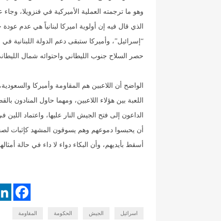
وهو ما ترجمته العملية الأميركية في فنزويلا، وجاء ع
الذي قال فيه إن أولوية اميركا لبنانياً هي عدم عود
“إسرائيل”، وأميركا ستبقى دعم الدولة اللبنانية في
حصر السلاح جنوب الليطاني واحتوائه شمال الليطاني ت
الواضح أن اللاعبين هم المقاومة وأميركا والسعود
اللعبة بين هؤلاء اللاعبين، ومهما حاول المنادون ب
الداعون إلى فتح الجيش النار عليها، واعتماد اللين 
أن يحبسوا دموعهم وهم يسوقون المشهد كإثبات لصح
أسقط بأيديهم، وأن البكاء دواء لا داء في حالة أمثاله
اسرائيل
الجيش
الحكومة
المقاومة