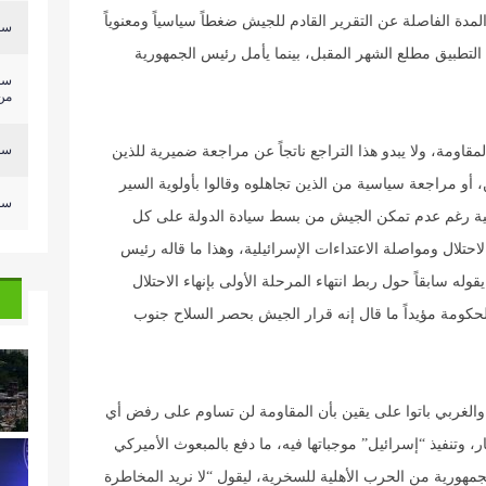
مدة الفاصلة عن التقرير القادم للجيش ضغطاً سياسياً ومعنوياً
سلي
 التطبيق مطلع الشهر المقبل، بينما يأمل رئيس الجمهورية
سل
من.
سلي
قاومة، ولا يبدو هذا التراجع ناتجاً عن مراجعة ضميرية للذين
، أو مراجعة سياسية من الذين تجاهلوه وقالوا بأولوية السير
سلي
 منتهية رغم عدم تمكن الجيش من بسط سيادة الدولة على كل
حتلال ومواصلة الاعتداءات الإسرائيلية، وهذا ما قاله رئيس
له سابقاً حول ربط انتهاء المرحلة الأولى بإنهاء الاحتلال
 الحكومة مؤيداً ما قال إنه قرار الجيش بحصر السلاح جنوب
بي والغربي باتوا على يقين بأن المقاومة لن تساوم على رفض أي
 وتنفيذ “إسرائيل” موجباتها فيه، ما دفع بالمبعوث الأميركي
هورية من الحرب الأهلية للسخرية، ليقول “لا نريد المخاطرة