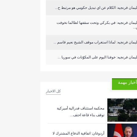
مان فرنجيه: الكلام عن اي تبديل حكومي هو مرتبط ح...
يمان فرنجيه: في بكركي وتحت سقفها لطالما تخوفت
..
مان فرنجيه: لماذا استغراب موقف الشيخ نعيم قاسم ...
مان فرنجيه: خوفنا اليوم على المكوّنات في سوريا ...
أخبار مهمة
كل الاخبار
‏محكمة استئناف فدرالية أميركية
توقف بناء قاعة احتف...
أردوغان: اتفاقية الدفاع المشترك لا