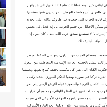
بحرب أهلية والجيش لا يستطيع إطلاق النار على مكوّن لبناني كبير، وقد فعلنا ذلك عام 1983 فانهار الجيش وانهار
 العربي والغربي بأن مواصلة التهويل بالحرب دون شنها يسقطها
قد قالت الحرب التي خيضت في ظروف مثالية على الحدود
 ولم يتمكّن الاحتلال من حسم الحرب، بل إنه فشل في تحقيق
 “إسرائيل” لا تستطيع سحق حزب الله، بعدما كان يقول إن
الدولة اللبنانية ذلك.
 سحبت مصطلح الحرب من التداول، وتواصل الضغط لفرض
ر ثالث يتمثل بالخشية العربية الإسلامية المتعاظمة من التغول
 لحكومة الكيان التي تقرأ كل مكسب تحققه كنتاج بقوتها وبطشها
 تجربة تركيا في سورية ومعها الحكم السوري الجديد وكيف
ات الأفعال التركية والسعودية تجاه التوسّع الإسرائيلي نحو
الصومال وحضرموت، ويكفي الموقف السعودي كمناخ جديد لإحداث تغيير في المناخ اللبناني، ومعلوم أن قرارات 5
غيير الثالث مع تغيير رابع هو الموقف الأميركي الذي عبرت
ميركي، وما تضمنته من إعلان الانكفاء نحو القارة الأميركية،