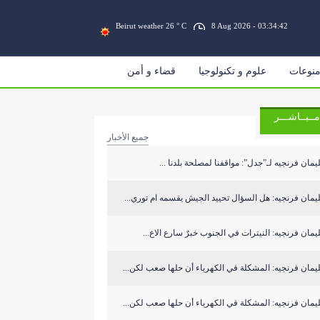
Beirut weather 26 ° C
8 Aug 2026 - 03:34:43
نوعات
علوم و تكنولوجيا
قضاء و أمن
مــبــاشـــر
جميع الأخبار
مان فرنجيه لـ”جدل”: مواقفنا لمصلحة بلدنا ...
مان فرنجيه: هل السؤال تحييد الجيش يقسمه ام توري...
مان فرنجيه: النيترات في الجنوب خبرٌ سارع الاع...
مان فرنجيه: المشكلة في الكهرباء أن حلها صعب لكن...
مان فرنجيه: المشكلة في الكهرباء أن حلها صعب لكن...