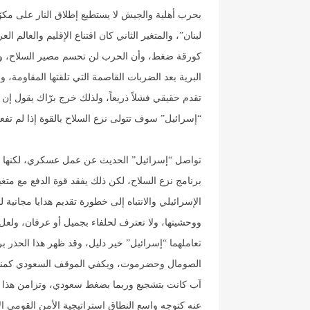
لبنان”، والمتغير الثاني كان اقتناع الإقليم والعالم
كورقة ضغط، وأن الحرب لن تحسم مصير السلاح، و
البرية بعد الضربات القاصمة التي تلقتها المقاومة،
تقدم حقيقي فشلاً ذريعاً، ولذلك خرج برّاك يقول إن
“إسرائيل” سوف تتولى نزع السلاح بالقوة إذا لم تفعل 
تواصل “إسرائيل” الحديث عن عمل عسكري، لكنها
برنامج نزع السلاح، لكن ذلك يفقد قوة الدفع مع متغي
الإسرائيلي والانتباه إلى خطورة تقديم هدايا مجانية
ووحشيتها، ولا تعترف لحلفاء بجميل أو عرفان، ولعل
تعاملهما “إسرائيل” خير دليل، وقد ظهر هذا الحذر برد
آب كانت بتشجيع وربما بضغط سعودي، وتزامن هذا الت
عنه كتوجه واسع النطاق استراتيجية الأمن القومي الأ