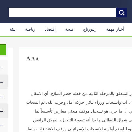
أخبار مهمة
ريبورتاج
صحة
إقتصاد
رياضة
بيئة
م
A
A
A
سلي
سلي
 المتعلق بالمرحلة الثانية من خطة حصر السلاح، أي الانتقال
سلي
إلى شمال الليطاني، لم تتسبّب بأزمة كما حصل يوم 5 آب وانسحاب وزراء ثنائي حركة أمل وحزب الله، ثم انسحاب
سلي
فة الشيعية في جلسة 7 آب، ما يعني أن ما جرى هو تسجيل موقف مبدئي معارض تأسيساً لما
 شمال الليطاني ما بدا أنه تسوية التأجيل، الفريق الرافض
سلي
غوط لوضع أولوية الانسحاب الإسرائيلي ووقف الاعتداءات، بينما