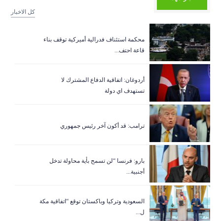
كل الاخبار
‏محكمة استئناف فدرالية أميركية توقف بناء
قاعة احتف...
أردوغان: اتفاقية الدفاع المشترك لا
تستهدف اي دولة
ترامب: قد أكون آخر رئيس جمهوري
بارو: فرنسا “لن تسمح بأية محاولة تدخل
أجنبية...
السعودية وتركيا وباكستان توقع “اتفاقية مكة
ل...