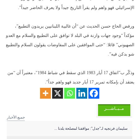
الإسرائيلي فهو واهم ولم يقرأ التاريخ جيداً ولا يعرف الحاضر جيداً”.
ورفض الحاج حسن الحديث عن “أن غالبية اللبنانيين يريدون التطبيع”،
مؤكداً “وجود جهات وازنة في البلد لا توافق على التطبيع والسلام مع العدو
الصهيوني” قائلا: “حتى الموافقين على المفاوضات يقولون السلام والتطبيع
شو بدكن فيه”.
وذكّر ب”اتفاق 17 أيار 1983 الذي سقط في شباط 1984″، معتبراً أن “من
يعتقد أن بإمكانه تمرير 17 أيار جديد فهو واهم جداً”.
مــبــاشـــر
جميع الأخبار
سليمان فرنجيه لـ”جدل”: مواقفنا لمصلحة بلدنا ...