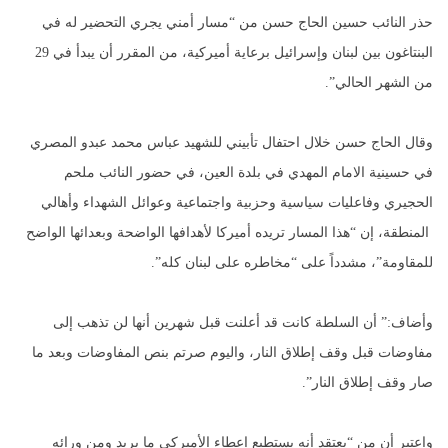
حذر النائب حسين الحاج حسن من “مسار أمني يجري التحضير له في
البنتاغون بين لبنان وإسرائيل برعاية أميركية، من المقرر أن يبدأ في 29
من الشهر الحالي”.
وقال الحاج حسن خلال احتفال تأبيني للشهيد عباس محمد عبدو المصري
في حسينية الامام المهدي في بلدة العين، في حضور النائب ملحم
الحجيري وفاعليات سياسية وحزبية واجتماعية وعوائل الشهداء وأهالي
المنطقة، إن “هذا المسار تريده أميركا لأهدافها الواضحة وبعدائها الواضح
للمقاومة”، مشدداً على “مخاطره على لبنان كله”.
وأضاف:” أن السلطة كانت قد أعلنت قبل شهرين أنها لن تذهب إلى
مفاوضات قبل وقف إطلاق النار، واليوم صرتم بنص المفاوضات وبعد ما
صار وقف إطلاق النار”.
واعتبر أن من “يعتقد أنه يستطيع إعطاء الأميركي ما يريد ومن ورائه