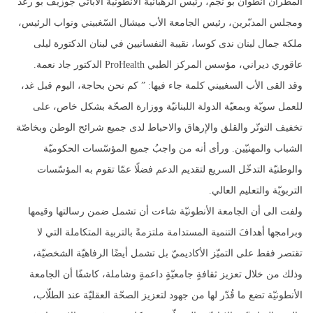
المطران أنطوان بو نجم، رئيس الرهبانية الأنطونية الأباتي جوزيف بو رعد
ومجلس المدبّرين، رئيس الجامعة الأب ميشال السّغبيني ونواب الرئيس،
ملكة جمال لبنان ندى كوسا، نقيبة النفسانيين في لبنان الدكتورة ليلى
عاقوري ديراني، مؤسس المركز الطبي ProHealth الدكتور جاد نعمة.
وقد القى الأب السغبيني كلمة جاء فيها: ” كم نحن بحاجة، اليوم قبل غد،
للعمل سويّة وبمعيّة الدولة اللبنانيّة ووزارة الصحّة بشكل خاص، على
تخفيف التوتّر والقلق والإرهاق والاحباط لدى جميع شرائح الوطن وبخاصّة
الشباب والمهنيّين. ورأى أنه من واجبُ جميع المؤسّسات الحكوميّة
والوطنيّة التدخّل السريع لتقديم الدعم فضلًا عمّا تقوم به المؤسّسات
التربويّة والتعليم العالي.
ولفت الى أن الجامعة الأنطونيّة شاءت أن تشمل ضمن رسالتها وقيمها
وبرامجها أهدافَ التنمية المستدامة ملتزمةً بالتربية المتكاملة التي لا
تقتصر فقط على التميّز الأكاديميّ بل تشمل أيضًا الرفاهيّة الشخصيّة،
وذلك من خلال تعزيز ثقافةٍ جامعيّةٍ داعمةٍ وشاملة، كاشفًا أن الجامعة
الأنطونيّة تضع ما قُدّر لها من جهود لتعزيز الصحّة العقليّة عند الطلّاب،