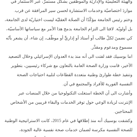
والهيئة التعليميّة والإداريّة والموظّفين بشكل مستمرّ، عبر الاستثمار في
مواردَ اختصاصيّة وخدمات الاستشارة لحسن سير المرافقة عن قرب.
وختم رئيس الجامعة مؤكّدًا أن الصحّة العقليّة ليست اختياريّة لدى الجامعة،
بل أولويّة. لافتا الى التزام الجامعة بدمج هذا الأمر مع سياساتها الأساسيّة،
كي نضمنَ لكلّ طالب أو أستاذ أو إداريٍّ أو موظّف، إن شاء، أن يشعر بأنّه
مسموع ومدعوم ومقدَّر.
اما بوسبيك فقد لفتت الى أنه منذ بدء العدوان الإسرائيلي وخلال التصعيد
الأخير، قامت وزارة الصحة العامة بالتعاون مع شركاء رئيسيين، بتطوير
وتنفيذ خطة طوارئ وطنية متعددة القطاعات لتلبية احتياجات الصحة
النفسية الفورية للأفراد والمجتمع في آن.
وأشارت الى أن الخطة استغلت التكنولوجيا من خلال المنصات عبر
الإنترنت لزيادة الوعي حول توفر الخدمات والبقاء قريبين من الأشخاص
المحتاجين.
وكشفت بوسبيك أنه منذ إطلاقها في عام 2015، كانت الاستراتيجية الوطنية
للصحة النفسية مكرسة لضمان خدمات صحة نفسية عالية الجودة،