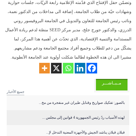
وتضمّن حفل الإفتتاح الذي قدّمته الإعلامية رابعة الزيّات، جلسات حوارية
وشهادات حيّة من طلاب الجامعة، إضافة الى مداخلات من الدكتور نعمة،
ونائب رئيس الجامعة للتعاون والتدويل في الجامعة البروفيسور روني
الدرزي، والدكتور جورج جلخ، مدير مركز SEED منصّة لدعم ريادة الأعمال
المستدامة والتنمية الإقتصادية، الذي تحدّث عن أهمية هذا المركز، لما
يشكّل من دعم للطلاب وجميع أفراد مجتمع الجامعة ودعم مشاريعهم.
مشيرا الى ان هذه الخطوة لطالما شكلت أولوية عند الجامعة الأنطونية.
مــبــاشـــر
جميع الأخبار
بالصور: تفكيك صواريخ وقنابل طيران غير منفجرة من مخ...
لهذه الأسباب ردّ رئيس الجمهورية 4 قوانين إلى مجلس ...
قبلان قبلان يناشد الجيش والأجهزة المعنية التدخل لإ...