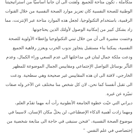
متكاملة ، تكون متاحة للجميع. ولفتت الى ان جانبا أساسيًّا من استراتيجيتنا
الوطنية للصحة النفسية كان تعزيز موارد الصحة النفسية من خلال القنوات
الرقمية، باستخدام التكنولوجيا، لجعل هذه الموارد متاحة عبر الإنترنت، مما
زاد بشكل كبير من إمكانية الوصول لأولئك الذين يحتاجونها.
وختمت مشيرة الى أن من خلال تبني التكنولوجيا وإعطاء الأولوية للصحة
النفسية، يمكننا بناء مستقبل يتجاوز ندوب الحرب ويعزز رفاهية الجميع.
ودعت ملكة جمال لبنان في مداخلتها الى عدم السعي وراء الكمال، وعدم
التأثّر بوسائل التواصل الإجتماعي ومقاييس الجمال الموضوعة للمظهر
الخارجي، لافتة الى ان هذه المقاييس غير صحيحة وهي سطحية. ودعت
الى تقبل أنفسنا كما نحن، لان كل شخص منا مختلف عن الآخر وله صفات
تميّزه عن غيره.
ديراني التي حيّت خطوة الجامعة الأنطونية رأت أنه مهما تقدّم العلم،
ومهما زادت أهمية الذكاء الإصطناعي، لن يحلّ مكان الإنسان، لاسيما في
موضوع الصحة النفسية، “فنحن سنبقى في حاجة الى متابعة شخصية من
إختصاصي في علم النفس. ”