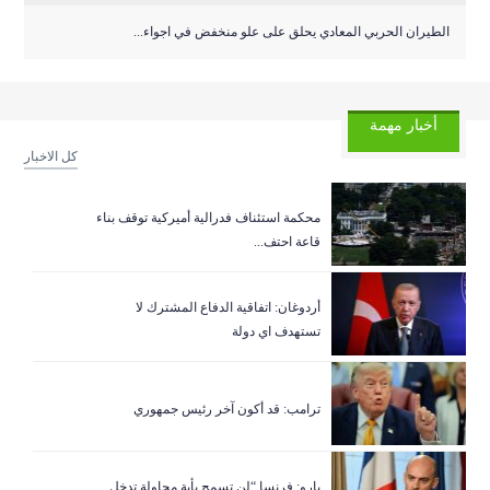
الطيران الحربي المعادي يحلق على علو منخفض في اجواء...
أخبار مهمة
كل الاخبار
‏محكمة استئناف فدرالية أميركية توقف بناء
قاعة احتف...
أردوغان: اتفاقية الدفاع المشترك لا
تستهدف اي دولة
ترامب: قد أكون آخر رئيس جمهوري
بارو: فرنسا “لن تسمح بأية محاولة تدخل