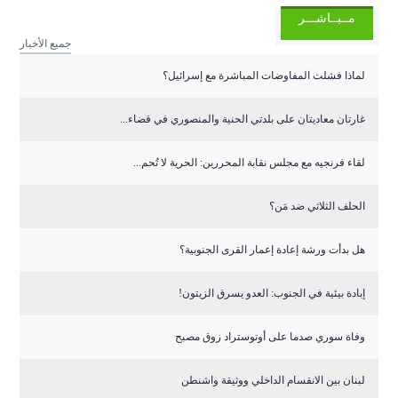
مــبــاشـــر
جميع الأخبار
لماذا فشلت المفاوضات المباشرة مع إسرائيل؟
غارتان معاديتان على بلدتي الحنية والمنصوري في قضاء...
لقاء فرنجيه مع مجلس نقابة المحررين: الحرية لا تُحم...
الحلف الثلاثي ضد مَن؟
هل بدأت ورشة إعادة إعمار القرى الجنوبية؟
إبادة بيئية في الجنوب: العدو يسرق الزيتون!
وفاة سوري صدما على أوتوستراد زوق مصبح
لبنان بين الانقسام الداخلي ووثيقة واشنطن