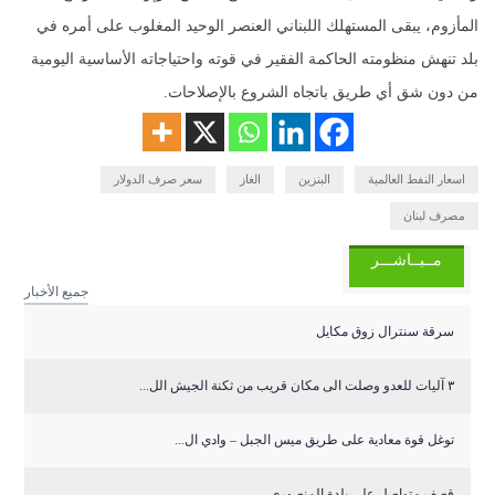
المأزوم، يبقى المستهلك اللبناني العنصر الوحيد المغلوب على أمره في
بلد تنهش منظومته الحاكمة الفقير في قوته واحتياجاته الأساسية اليومية
من دون شق أي طريق باتجاه الشروع بالإصلاحات.
اسعار النفط العالمية
البنزين
الغاز
سعر صرف الدولار
مصرف لبنان
مــبــاشـــر
جميع الأخبار
سرقة سنترال زوق مكايل
٣ آليات للعدو وصلت الى مكان قريب من ثكنة الجيش الل...
توغل قوة معادية على طريق ميس الجبل – وادي ال...
قصف متواصل على بلدة المنصوري