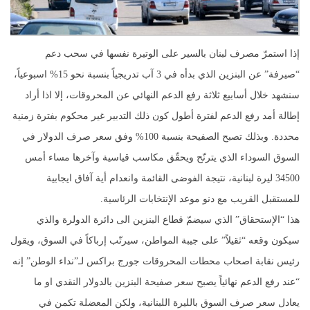
إذا استمرّ مصرف لبنان بالسير على الوتيرة نفسها في سحب دعم
“صيرفة” عن البنزين الذي بدأه في 3 آب تدريجياً بنسبة نحو 15% اسبوعياً،
سنشهد خلال أسابيع ثلاثة رفع الدعم النهائي عن المحروقات، إلا اذا أراد
إطالة أمد رفع الدعم لفترة أطول كون ذلك التدبير غير محكوم بفترة زمنية
محددة. وبذلك تصبح الصفيحة بنسبة 100% وفق سعر صرف الدولار في
السوق السوداء الذي يترنّح ويحقّق مكاسب قياسية وآخرها مساء أمس
34500 ليرة لبنانية، نتيجة الفوضى القائمة وانعدام أية آفاق ايجابية
للمستقبل القريب مع دنو موعد الإنتخابات الرئاسية.
هذا “الإستحقاق” الذي سيضمّ قطاع البنزين الى دائرة الدولرة والذي
سيكون وقعه “ثقيلاً” على جيبة المواطن، سيرتّب إرباكاً في السوق، ويقول
رئيس نقابة اصحاب محطات المحروقات جورج براكس لـ”نداء الوطن” إنه
“عند رفع الدعم نهائياً يصبح سعر صفيحة البنزين بالدولار النقدي او ما
يعادل سعر صرف السوق بالليرة اللبنانية، ولكن المعضلة تكمن في