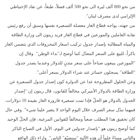
من نحو 800 ألف ليرة الى نحو 500 ألف فضلاً، طبعاً، عن نفاد الإحتياطي
الإلزامي لدى مصرف لبنان”.
من جهته، يواجه قطاع الغاز معضلة التسعيرة نفسها وسبق أن رفع رئيس
نقابة العاملين والموزعين في قطاع الغاز فريد زينون الى وزارة الطاقة
والمياه المطالبة بإصدار جدول تركيب اسعار المحروقات الذي يتضمن الغاز
باكراً، للبيع على السعر المعدّل كما أوضح لـ”نداء الوطن”. وقال إن
“الموزعين يبيعون صباحاً على سعر متدنٍ للدولار وعندما يصدر جدول
“الطاقة” يسجلون خسائر عند شراء الدولار بسعر أعلى”.
وعن الحلول المطروحة عدا عن الدولرة كون إصدار جدول التسعيرة عن
وزارة الطاقة بالدولار الأميركي مخالفاً للقانون، قال زينون إن “إصدار
الجدول بالدولار هو الحلّ فإذا تمت تسعيرة قارورة الغاز بقيمة 10 دولارات،
فمهما تبدّل سعر الصرف خلال اليوم الواحد لا يتغير علينا شيء”. وفي حال
كان تحقيق هذا المطلب صعباً ومخالفاً للقوانين المرعية، فإن الحلّ الوحيد
كما أوضح زينون هو “بإصدار جدولين في اليوم، الأول في الصباح الباكر
والثاني مساءً علماً أن هذه الآلية “ستضيّع” الناس”. وإزاء ذلك الواقع