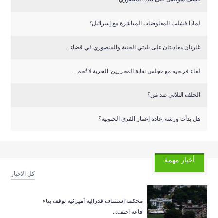
لماذا فشلت المفاوضات المباشرة مع إسرائيل؟
غارتان معاديتان على بلدتي الحنية والمنصوري في قضاء...
لقاء فرنجيه مع مجلس نقابة المحررين: الحرية لا تُحم...
الحلف الثلاثي ضد مَن؟
هل بدأت ورشة إعادة إعمار القرى الجنوبية؟
أخبار مهمة
كل الاخبار
‏محكمة استئناف فدرالية أميركية توقف بناء
قاعة احتف...