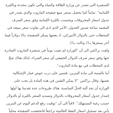
التسعيرة التي تصدر عن وزارة الطاقة والمياه والتي تكون محددة وبالليرة
اللبنانية”. تماماً كما يحصل بسعر مبيع صفيحة المازوت والذي يصدر في
جدول اسعار المحروقات ويحتسب بالليرة اللبنانية وفق سعر الصرف
المعتمد ساعة صدور الجدول، الأمر الذي ادى الى تفاوت سعر مبيعه في
المحطات حتى بالدولار الأميركي، اذ بعضها يسعّر الصفيحة بـ20 دولاراً فيما
آخر يسعرها بـ21 وثالث بـ23.
ولفت براكس الى أن “الوزارة لم تصِب يوماً في تسعيرة المازوت الصادرة
عنها وفق سعر صرف الدولار الحقيقي أي سعر الشراء، لذلك هناك شحّ
لدى المحطات في بيع مادة المازوت”.
أما بالنسبة الى مادة البنزين، فتسير على درب خوض غمار الإشكالية
نفسها، وقال براكس: “لا يمكن التقنين في هذه المادة بل يجب على
الوزارة أن تجد آلية الحلّ المناسبة. هناك طروحات عدة تقدمنا بها أولها
إصدار جدول أسعار المحروقات بالدولار وتسديد السعر بالليرة أو بالدولار
حسب رغبة المستهلك”. لافتاً الى أن “توقيت رفع الدعم اليوم عن البنزين
يأتي بعد تسجيل اسعار النفط العالمية تراجعاً فانخفضت الصفيحة محلياً