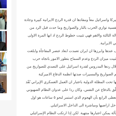
 واسرائيل معاً ومفادها ان قدرة الردع الايرانية كبيرة وجادة
فسية توازي الحرب بالنار والصواريخ وما حدث قبل الرد من
 الثالثة والاهم فهي تثبيت خطوط الردع اذ انها المرة الاولى
الايرانية.
 عندها وابرزها ان ايران تعمدت ابعاد عنصر المفاجأة وابلغت
تثبيت ميزان الردع وعدم السماح بتطور الامور باتجاه حرب
لال ردها المدروس لقدرة اسرائيل على التصدي للصواريخ من
 الصواريخ والمسيرات صدتها انظمة الدفاع الاميركية
ا تحت المظلة الدولية باعتبار ان العمل العسكري الإيراني نُفّذ
المتحدة المتعلّق بالدفاع عن النفس، وكان ردا على عدوان النظام الصهيوني
على مقر دبلوماسي لايران في دمشق، ويتلخص المعطى الرابع بأن الهجوم الذي استمر لنحو ٥ ساعات هو اول
ل اراضيها ومباشرة الى الداخل الاسرائيلي.
ة يمكن اعتبارها منتهية. لكن إذا ارتكب النظام الإسرائيلي