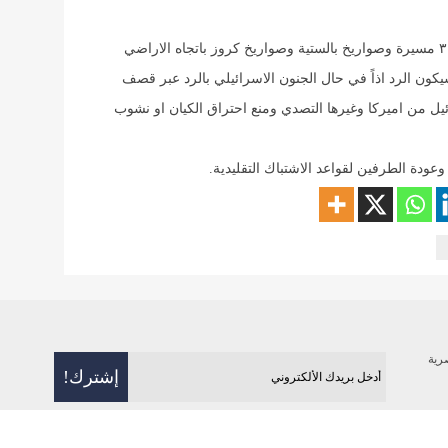
تحت عنوان الوعد الصادق اطلقت ايران اكثر من ٣٠٠ مسيرة وصواريخ بالستية وصواريخ كروز باتجاه الاراضي
كون الرد اذاً في حال الجنون الاسرائيلي بالرد عبر قصف
ائيل من اميركا وغيرها التصدي ومنع احتراق الكيان او نشوب
 وعودة الطرفين لقواعد الاشتباك التقليدية.
رية