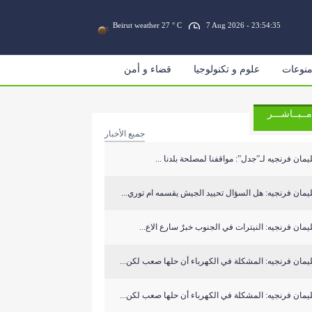
Beirut weather 27 ° C
7 Aug 2026 - 23:54:35
نوعات
علوم و تكنولوجيا
قضاء و أمن
مــبــاشـــر
جميع الأخبار
مان فرنجيه لـ”جدل”: مواقفنا لمصلحة بلدنا ...
مان فرنجيه: هل السؤال تحييد الجيش يقسمه ام توري...
مان فرنجيه: النيترات في الجنوب خبرٌ سارع الاع...
مان فرنجيه: المشكلة في الكهرباء أن حلها صعب لكن...
مان فرنجيه: المشكلة في الكهرباء أن حلها صعب لكن...