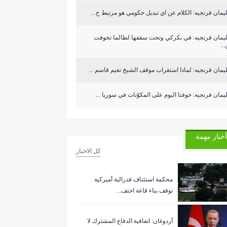
مان فرنجيه: الكلام عن اي تبديل حكومي هو مرتبط ح...
يمان فرنجيه: في بكركي وتحت سقفها لطالما تخوفت
..
مان فرنجيه: لماذا استغراب موقف الشيخ نعيم قاسم ...
مان فرنجيه: خوفنا اليوم على المكوّنات في سوريا ...
أخبار مهمة
كل الاخبار
‏محكمة استئناف فدرالية أميركية
توقف بناء قاعة احتف...
أردوغان: اتفاقية الدفاع المشترك لا