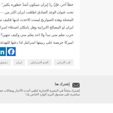
خطأ آخر، فإنّ ردّ إيران سيكون أشدّ خطورة بكثير”.
المحتلة وهذه الصواريخ ليست الاحدث لديها فكيف سي
ايران او المصالح الايرانية وهل بامكان اصدقاء اسر
حرب نعلم متى تبدأ ولا احد يعلم متى وكيف تنتهي؟.
اميركا حريصة على ربيبتها اسرائيل لذا دعتها للتهدئة
الرد الايراني
العدو الاسرائيلي
ايران
دمشق
إشترك هنا
إشترك مجاناً في النشرة الإخبارية لتلقي أحدث الأخبار ومقالات حص
مباشرة على صندوق البريد الوارد الخاص بك!