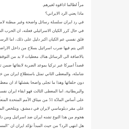
مراً لطالما اذاقوه لغيرهم.
ماذا يعني الرد الايراني؟
في رد ايران سلسلة رسائل واضحة وغير مبطنة لاميركا
في حال كرر الكيان الاسرائيلي فعلته، ان الحرب الن
قلق نفسي عم الكيان اكبر دليل على ذلك، اما الرسالة
التي يتم فيها ضرب اسرائيل بسلاح من داخل الاراضي 
بالاضافة الى الرسائل هناك معطيات لا بد من التوقف
قصداً اميركا عبر تركيا بموعد الضربة لابقائها ضمن 
شاملة، والمعطى الثاني تمثل باستطلاع ايران من خ
دون حلفائها وهذا ما تجلى واضحا بفشلها اذ ان معظم
والبريطانية، اما المعطى الثالث فهو ابقاء ايران نفسه
على أساس المادّة 51 من ميثاق الأمم 
هجوم من هذا النوع تشنه ايران ضد اسرائيل ومن داخ
هل انتهى الرد؟ من حيث المبدأ تؤكد ايران ان “المسأل